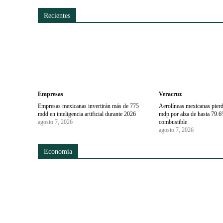
Recientes
Empresas
Veracruz
Empresas mexicanas invertirán más de 775
Aerolíneas mexicanas pier
mdd en inteligencia artificial durante 2026
mdp por alza de hasta 79.6
agosto 7, 2026
combustible
agosto 7, 2026
Economía