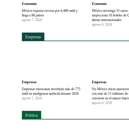
Economía
Economía
México exporta cerveza por 6,480 mdd y
México investiga 33 casos d
llega a 98 países
inspecciona 16 hoteles de 
agosto 7, 2026
alertas internacionales
agosto 6, 2026
Empresas
Empresas
Empresas
Empresas mexicanas invertirán más de 775
Nu México inicia operaci
mdd en inteligencia artificial durante 2026
con más de 15 millones de c
agosto 7, 2026
convierte en el mayor banco
agosto 6, 2026
Política