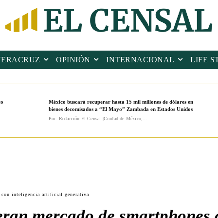
VERACRUZ
OPINIÓN
INTERNACIONAL
LIFE S
co
México buscará recuperar hasta 15 mil millones de dólares en
bienes decomisados a “El Mayo” Zambada en Estados Unidos
Por: Redacción El Censal |Ciudad de México,...
n inteligencia artificial generativa
eran mercado de smartphones c