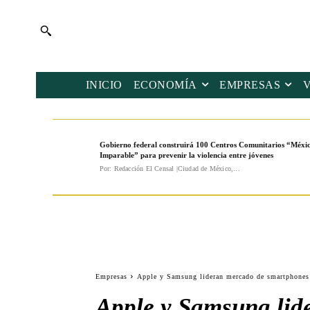
INICIO
ECONOMÍA
EMPRESAS
Gobierno federal construirá 100 Centros Comunitarios “Méxi
Imparable” para prevenir la violencia entre jóvenes
Por: Redacción El Censal |Ciudad de México,...
Empresas
Apple y Samsung lideran mercado de smartphones co
Apple y Samsung lid