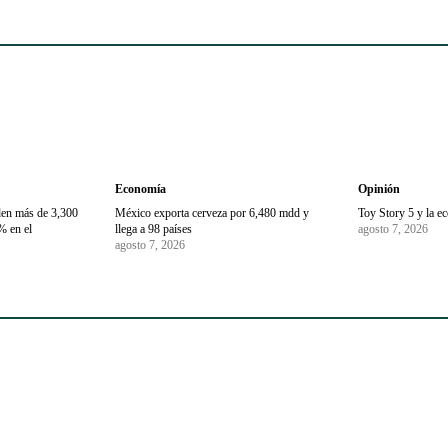
Economía
Opinión
den más de 3,300
México exporta cerveza por 6,480 mdd y
Toy Story 5 y la e
% en el
llega a 98 países
agosto 7, 2026
agosto 7, 2026