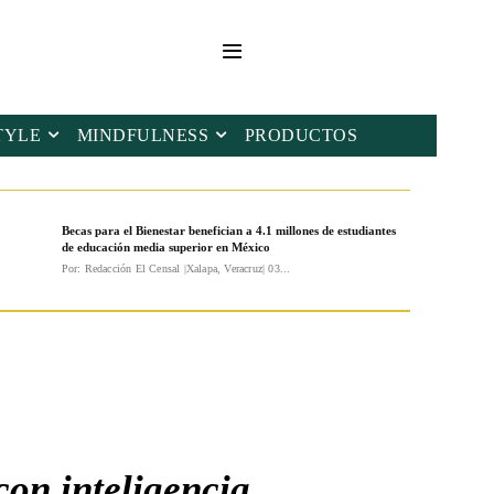
TYLE
MINDFULNESS
PRODUCTOS
Becas para el Bienestar benefician a 4.1 millones de estudiantes
de educación media superior en México
Por: Redacción El Censal |Xalapa, Veracruz| 03...
on inteligencia