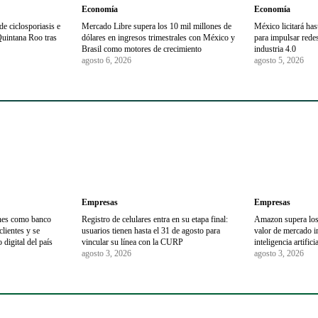
Economía
Economía
e ciclosporiasis e
Mercado Libre supera los 10 mil millones de
México licitará ha
Quintana Roo tras
dólares en ingresos trimestrales con México y
para impulsar redes 
Brasil como motores de crecimiento
industria 4.0
agosto 6, 2026
agosto 5, 2026
Empresas
Empresas
ones como banco
Registro de celulares entra en su etapa final:
Amazon supera los 
lientes y se
usuarios tienen hasta el 31 de agosto para
valor de mercado i
 digital del país
vincular su línea con la CURP
inteligencia artificia
agosto 3, 2026
agosto 3, 2026