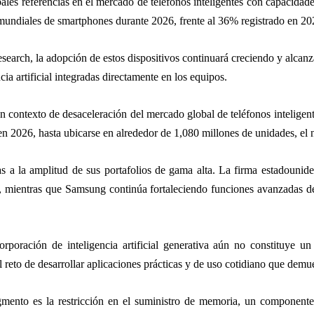
es referencias en el mercado de teléfonos inteligentes con capacidades 
mundiales de smartphones durante 2026, frente al 36% registrado en 20
earch, la adopción de estos dispositivos continuará creciendo y alcan
cia artificial integradas directamente en los equipos.
 contexto de desaceleración del mercado global de teléfonos inteligen
 2026, hasta ubicarse en alrededor de 1,080 millones de unidades, el n
a la amplitud de sus portafolios de gama alta. La firma estadounide
ne, mientras que Samsung continúa fortaleciendo funciones avanzadas de
orporación de inteligencia artificial generativa aún no constituye u
l reto de desarrollar aplicaciones prácticas y de uso cotidiano que demue
gmento es la restricción en el suministro de memoria, un componente 