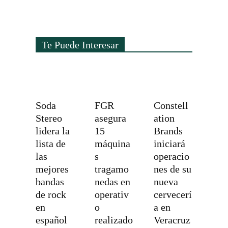
Te Puede Interesar
Soda
FGR
Constell
Stereo
asegura
ation
lidera la
15
Brands
lista de
máquina
iniciará
las
s
operacio
mejores
tragamo
nes de su
bandas
nedas en
nueva
de rock
operativ
cervecerí
en
o
a en
español
realizado
Veracruz