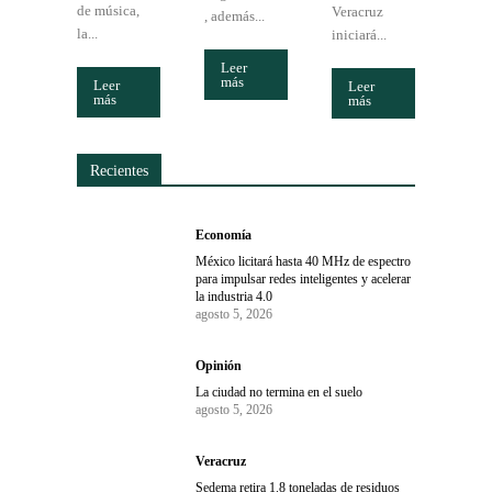
de música,
Veracruz
, además...
la...
iniciará...
Leer
más
Leer
Leer
más
más
Recientes
Economía
México licitará hasta 40 MHz de espectro
para impulsar redes inteligentes y acelerar
la industria 4.0
agosto 5, 2026
Opinión
La ciudad no termina en el suelo
agosto 5, 2026
Veracruz
Sedema retira 1.8 toneladas de residuos