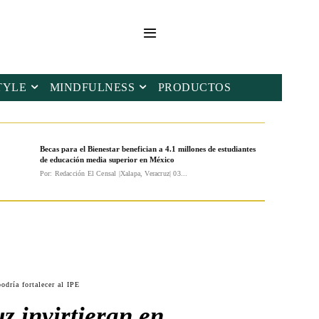
TYLE
MINDFULNESS
PRODUCTOS
Becas para el Bienestar benefician a 4.1 millones de estudiantes
de educación media superior en México
Por: Redacción El Censal |Xalapa, Veracruz| 03...
dría fortalecer al IPE
z invirtieran en