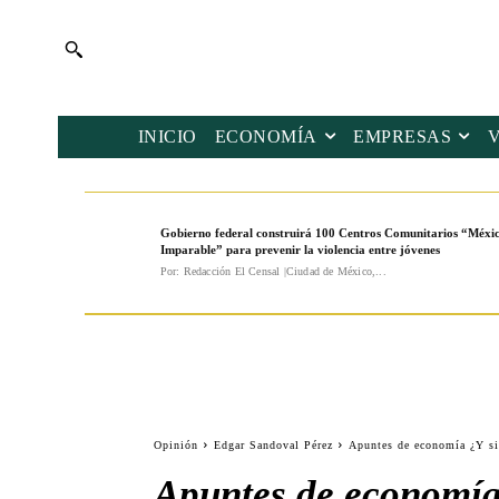
INICIO
ECONOMÍA
EMPRESAS
Gobierno federal construirá 100 Centros Comunitarios “Méxi
Imparable” para prevenir la violencia entre jóvenes
Por: Redacción El Censal |Ciudad de México,...
Opinión
Edgar Sandoval Pérez
Apuntes de economía ¿Y si 
Apuntes de economía 