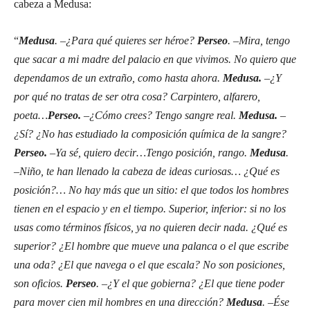
cabeza a Medusa:
“
Medusa
. –¿Para qué quieres ser héroe?
Perseo
. –Mira, tengo
que sacar a mi madre del palacio en que vivimos. No quiero que
dependamos de un extraño, como hasta ahora.
Medusa.
–¿Y
por qué no tratas de ser otra cosa? Carpintero, alfarero,
poeta…
Perseo.
–¿Cómo crees? Tengo sangre real.
Medusa.
–
¿Sí? ¿No has estudiado la composición química de la sangre?
Perseo.
–Ya sé, quiero decir…Tengo posición, rango.
Medusa
.
–Niño, te han llenado la cabeza de ideas curiosas… ¿Qué es
posición?… No hay más que un sitio: el que todos los hombres
tienen en el espacio y en el tiempo. Superior, inferior: si no los
usas como términos físicos, ya no quieren decir nada. ¿Qué es
superior? ¿El hombre que mueve una palanca o el que escribe
una oda? ¿El que navega o el que escala? No son posiciones,
son oficios.
Perseo
. –¿Y el que gobierna? ¿El que tiene poder
para mover cien mil hombres en una dirección?
Medusa
. –Ése