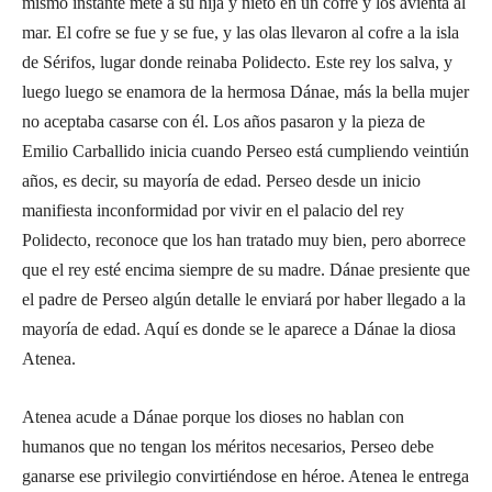
mismo instante mete a su hija y nieto en un cofre y los avienta al
mar. El cofre se fue y se fue, y las olas llevaron al cofre a la isla
de Sérifos, lugar donde reinaba Polidecto. Este rey los salva, y
luego luego se enamora de la hermosa Dánae, más la bella mujer
no aceptaba casarse con él. Los años pasaron y la pieza de
Emilio Carballido inicia cuando Perseo está cumpliendo veintiún
años, es decir, su mayoría de edad. Perseo desde un inicio
manifiesta inconformidad por vivir en el palacio del rey
Polidecto, reconoce que los han tratado muy bien, pero aborrece
que el rey esté encima siempre de su madre. Dánae presiente que
el padre de Perseo algún detalle le enviará por haber llegado a la
mayoría de edad. Aquí es donde se le aparece a Dánae la diosa
Atenea.
Atenea acude a Dánae porque los dioses no hablan con
humanos que no tengan los méritos necesarios, Perseo debe
ganarse ese privilegio convirtiéndose en héroe. Atenea le entrega