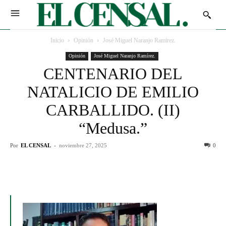
Inicio
Opinión
José Miguel Naranjo Ramírez.
Opinión
José Miguel Naranjo Ramírez.
CENTENARIO DEL
NATALICIO DE EMILIO
CARBALLIDO. (II)
“Medusa.”
Por
EL CENSAL
-
noviembre 27, 2025
0