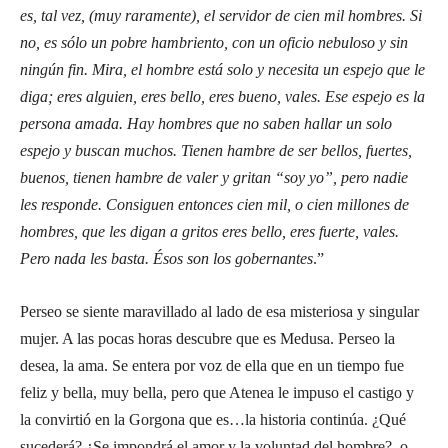
es, tal vez, (muy raramente), el servidor de cien mil hombres. Si
no, es sólo un pobre hambriento, con un oficio nebuloso y sin
ningún fin. Mira, el hombre está solo y necesita un espejo que le
diga; eres alguien, eres bello, eres bueno, vales. Ese espejo es la
persona amada. Hay hombres que no saben hallar un solo
espejo y buscan muchos. Tienen hambre de ser bellos, fuertes,
buenos, tienen hambre de valer y gritan “soy yo”, pero nadie
les responde. Consiguen entonces cien mil, o cien millones de
hombres, que les digan a gritos eres bello, eres fuerte, vales.
Pero nada les basta. Ésos son los gobernantes
.”
Perseo se siente maravillado al lado de esa misteriosa y singular
mujer. A las pocas horas descubre que es Medusa. Perseo la
desea, la ama. Se entera por voz de ella que en un tiempo fue
feliz y bella, muy bella, pero que Atenea le impuso el castigo y
la convirtió en la Gorgona que es…la historia continúa. ¿Qué
sucederá? ¿Se impondrá el amor y la voluntad del hombre?, o,