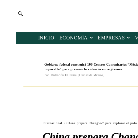
INICIO
ECONOMÍA
EMPRESAS
Gobierno federal construirá 100 Centros Comunitarios “Méxi
Imparable” para prevenir la violencia entre jóvenes
Por: Redacción El Censal |Ciudad de México,...
Internacional
China prepara Chang’e-7 para explorar el polo
China prepara Chang’