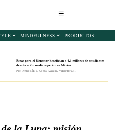
TYLE
MINDFULNESS
PRODUCTOS
Becas para el Bienestar benefician a 4.1 millones de estudiantes
de educación media superior en México
Por: Redacción El Censal |Xalapa, Veracruz| 03...
 de la Luna; misión