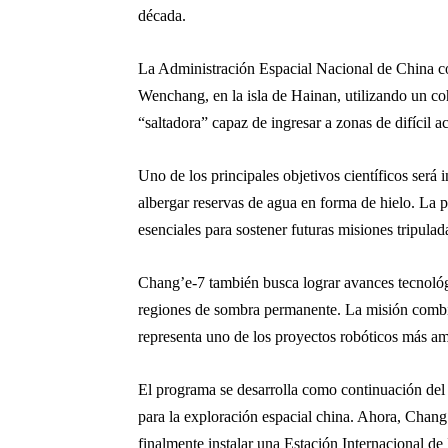
década.
La Administración Espacial Nacional de China co
Wenchang, en la isla de Hainan, utilizando un co
“saltadora” capaz de ingresar a zonas de difícil 
Uno de los principales objetivos científicos será 
albergar reservas de agua en forma de hielo. La pr
esenciales para sostener futuras misiones tripul
Chang’e-7 también busca lograr avances tecnológi
regiones de sombra permanente. La misión combina
representa uno de los proyectos robóticos más am
El programa se desarrolla como continuación del é
para la exploración espacial china. Ahora, Chang’
finalmente instalar una Estación Internacional d