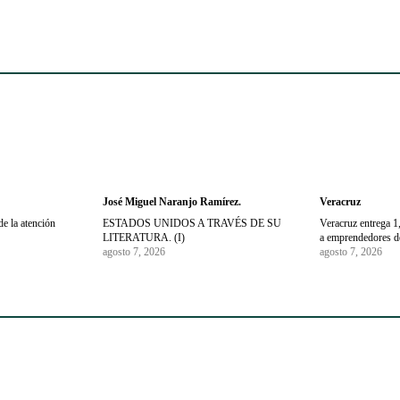
José Miguel Naranjo Ramírez.
Veracruz
de la atención
ESTADOS UNIDOS A TRAVÉS DE SU
Veracruz entrega 
LITERATURA. (I)
a emprendedores de
agosto 7, 2026
agosto 7, 2026