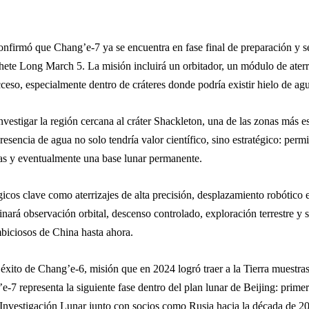
nfirmó que Chang’e-7 ya se encuentra en fase final de preparación y se
hete Long March 5. La misión incluirá un orbitador, un módulo de ater
acceso, especialmente dentro de cráteres donde podría existir hielo de a
investigar la región cercana al cráter Shackleton, una de las zonas más e
esencia de agua no solo tendría valor científico, sino estratégico: perm
adas y eventualmente una base lunar permanente.
cos clave como aterrizajes de alta precisión, desplazamiento robótico
rá observación orbital, descenso controlado, exploración terrestre y sa
biciosos de China hasta ahora.
xito de Chang’e-6, misión que en 2024 logró traer a la Tierra muestras d
e-7 representa la siguiente fase dentro del plan lunar de Beijing: prime
e Investigación Lunar junto con socios como Rusia hacia la década de 2