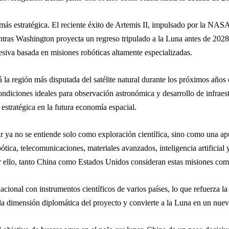
 más estratégica. El reciente éxito de Artemis II, impulsado por la NAS
entras Washington proyecta un regreso tripulado a la Luna antes de 20
siva basada en misiones robóticas altamente especializadas.
á la región más disputada del satélite natural durante los próximos años 
ndiciones ideales para observación astronómica y desarrollo de infraest
 estratégica en la futura economía espacial.
 ya no se entiende solo como exploración científica, sino como una apu
ica, telecomunicaciones, materiales avanzados, inteligencia artificial 
Por ello, tanto China como Estados Unidos consideran estas misiones com
onal con instrumentos científicos de varios países, lo que refuerza la e
a dimensión diplomática del proyecto y convierte a la Luna en un nuevo