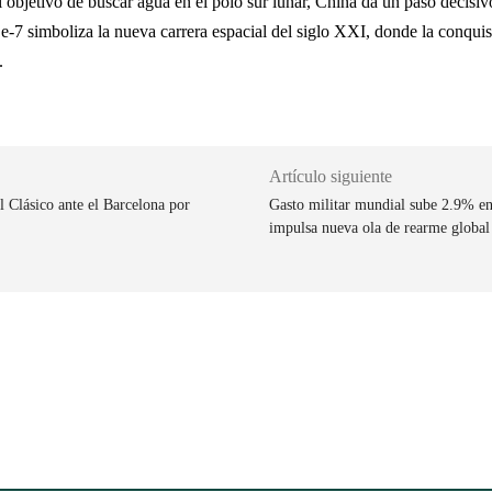
 objetivo de buscar agua en el polo sur lunar, China da un paso decisiv
-7 simboliza la nueva carrera espacial del siglo XXI, donde la conquis
.
Artículo siguiente
 Clásico ante el Barcelona por
Gasto militar mundial sube 2.9% en
impulsa nueva ola de rearme global