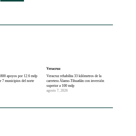
Veracruz
1,800 apoyos por 12.6 mdp
Veracruz rehabilita 33 kilómetros de la
 7 municipios del norte
carretera Álamo-Tihuatlán con inversión
superior a 100 mdp
agosto 7, 2026