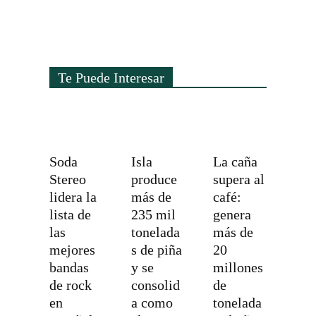
Te Puede Interesar
Soda
Isla
La caña
Stereo
produce
supera al
lidera la
más de
café:
lista de
235 mil
genera
las
tonelada
más de
mejores
s de piña
20
bandas
y se
millones
de rock
consolid
de
en
a como
tonelada