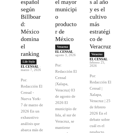
español
el mayor
s al año
según
municipi
y es el
Billboar
o
cultivo
d:
producto
más
México
r de
estratégi
domina
México
co de
el
Veracruz
Veracruz
EL CENSAL
-
ranking
Veracruz
agosto 3, 2026
EL CENSAL
-
Life Style
febrero 25,
Por:
2026
EL CENSAL
-
marzo 7, 2026
Redacción El
Por:
Censal
Por:
Redacción El
|Xalapa,
Redacción El
Censal |
Veracruz| 03
Censal -
Xalapa,
de agosto de
Nueva York-
Veracruz | 25
2026 El
7 de marzo de
de febrero
municipio de
2026 En un
2026 En el
Isla, al sur de
exhaustivo
debate sobre
Veracruz, se
análisis que
cuál es el
mantiene
abarca más de
producto