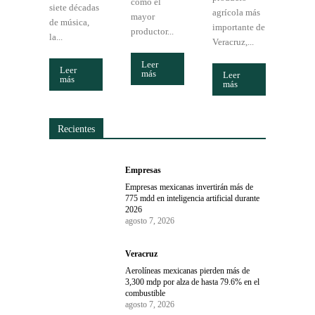
como el
siete décadas
agrícola más
mayor
de música,
importante de
productor...
la...
Veracruz,...
Leer
Leer
más
Leer
más
más
Recientes
Empresas
Empresas mexicanas invertirán más de
775 mdd en inteligencia artificial durante
2026
agosto 7, 2026
Veracruz
Aerolíneas mexicanas pierden más de
3,300 mdp por alza de hasta 79.6% en el
combustible
agosto 7, 2026