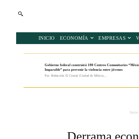
INICIO
ECONOMÍA
EMPRESAS
Gobierno federal construirá 100 Centros Comunitarios “Méxi
Imparable” para prevenir la violencia entre jóvenes
Por: Redacción El Censal |Ciudad de México,...
Inicio
Derrama econ