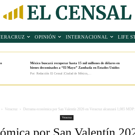
VERACRUZ
OPINIÓN
INTERNACIONAL
LIFE S
co
México buscará recuperar hasta 15 mil millones de dólares en
bienes decomisados a “El Mayo” Zambada en Estados Unidos
Por: Redacción El Censal |Ciudad de México,...
Veracruz
Derrama económica por San Valentín 2026 en Veracruz alcanzará 1,085 MDP: 
Veracruz
ómica por San Valentín 202