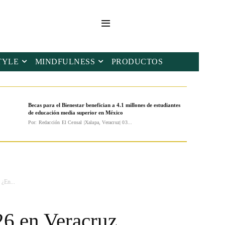
TYLE
MINDFULNESS
PRODUCTOS
Becas para el Bienestar benefician a 4.1 millones de estudiantes
de educación media superior en México
Por: Redacción El Censal |Xalapa, Veracruz| 03...
¿En...
6 en Veracruz