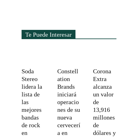
Te Puede Interesar
Soda
Constell
Corona
Stereo
ation
Extra
lidera la
Brands
alcanza
lista de
iniciará
un valor
las
operacio
de
mejores
nes de su
13,916
bandas
nueva
millones
de rock
cervecerí
de
en
a en
dólares y