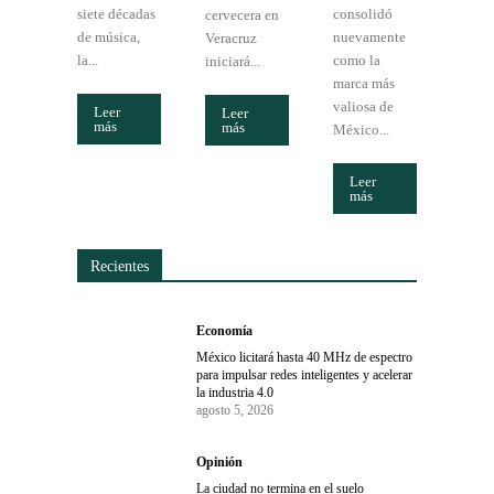
siete décadas
consolidó
cervecera en
de música,
nuevamente
Veracruz
la...
como la
iniciará...
marca más
valiosa de
Leer
Leer
más
más
México...
Leer
más
Recientes
Economía
México licitará hasta 40 MHz de espectro
para impulsar redes inteligentes y acelerar
la industria 4.0
agosto 5, 2026
Opinión
La ciudad no termina en el suelo