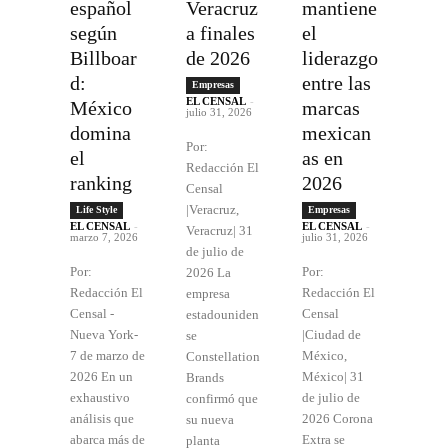
español
Veracruz
mantiene
según
a finales
el
Billboar
de 2026
liderazgo
d:
entre las
Empresas
EL CENSAL
-
México
marcas
julio 31, 2026
domina
mexican
Por:
el
as en
Redacción El
ranking
2026
Censal
|Veracruz,
Life Style
Empresas
EL CENSAL
-
EL CENSAL
-
Veracruz| 31
marzo 7, 2026
julio 31, 2026
de julio de
Por:
Por:
2026 La
Redacción El
Redacción El
empresa
Censal -
Censal
estadouniden
Nueva York-
|Ciudad de
se
7 de marzo de
México,
Constellation
2026 En un
México| 31
Brands
exhaustivo
de julio de
confirmó que
análisis que
2026 Corona
su nueva
abarca más de
Extra se
planta