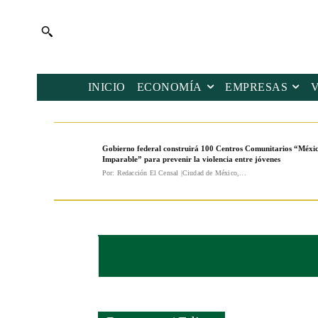
INICIO
ECONOMÍA
EMPRESAS
Gobierno federal construirá 100 Centros Comunitarios “Méxi
Imparable” para prevenir la violencia entre jóvenes
Por: Redacción El Censal |Ciudad de México,...