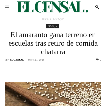
Inicio
Life Style
Life Style
El amaranto gana terreno en
escuelas tras retiro de comida
chatarra
Por
EL CENSAL
-
enero 27, 2026
0