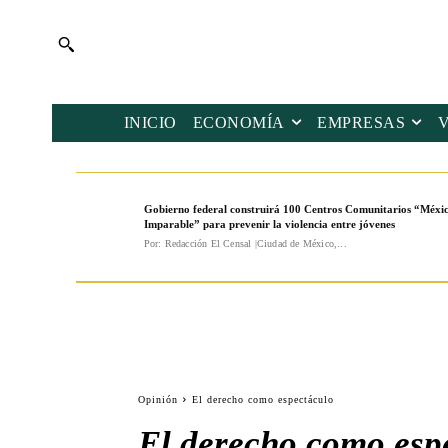
INICIO
ECONOMÍA
EMPRESAS
Gobierno federal construirá 100 Centros Comunitarios “Méxi
Imparable” para prevenir la violencia entre jóvenes
Por: Redacción El Censal |Ciudad de México,...
Opinión
El derecho como espectáculo
El derecho como esp