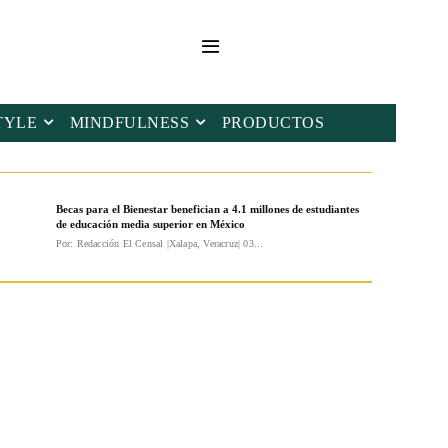
TYLE
MINDFULNESS
PRODUCTOS
Becas para el Bienestar benefician a 4.1 millones de estudiantes
de educación media superior en México
Por: Redacción El Censal |Xalapa, Veracruz| 03...