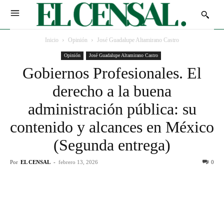
Inicio
Opinión
José Guadalupe Altamirano Castro
Opinión
José Guadalupe Altamirano Castro
Gobiernos Profesionales. El
derecho a la buena
administración pública: su
contenido y alcances en México
(Segunda entrega)
Por
EL CENSAL
-
febrero 13, 2026
0