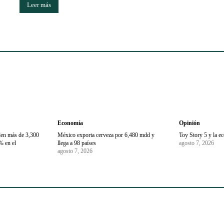
Leer más
Economía
Opinión
den más de 3,300
México exporta cerveza por 6,480 mdd y
Toy Story 5 y la e
% en el
llega a 98 países
agosto 7, 2026
agosto 7, 2026