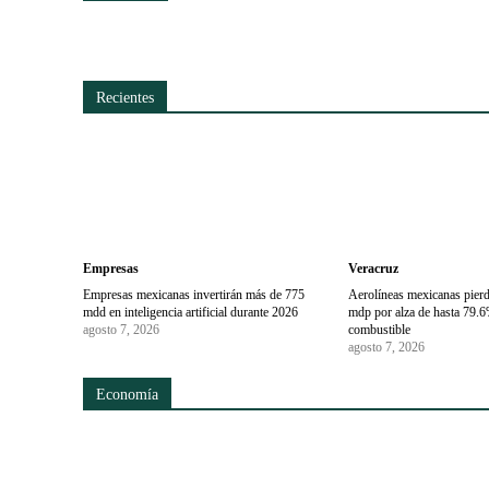
Recientes
Empresas
Veracruz
Empresas mexicanas invertirán más de 775
Aerolíneas mexicanas pier
mdd en inteligencia artificial durante 2026
mdp por alza de hasta 79.6
agosto 7, 2026
combustible
agosto 7, 2026
Economía