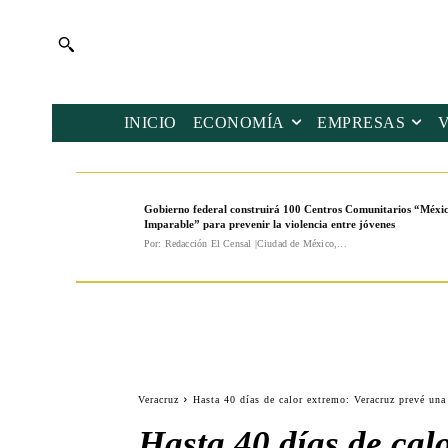
INICIO
ECONOMÍA
EMPRESAS
Gobierno federal construirá 100 Centros Comunitarios “Méxi
Imparable” para prevenir la violencia entre jóvenes
Por: Redacción El Censal |Ciudad de México,...
Veracruz
Hasta 40 días de calor extremo: Veracruz prevé una
Hasta 40 días de cal