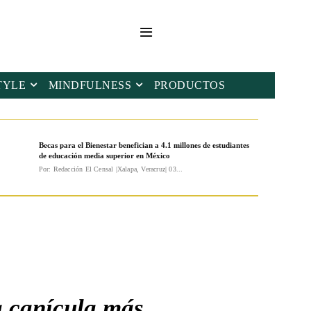
TYLE
MINDFULNESS
PRODUCTOS
Becas para el Bienestar benefician a 4.1 millones de estudiantes
de educación media superior en México
Por: Redacción El Censal |Xalapa, Veracruz| 03...
a canícula más