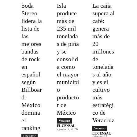
Soda
Isla
La caña
Stereo
produce
supera al
lidera la
más de
café:
lista de
235 mil
genera
las
tonelada
más de
mejores
s de piña
20
bandas
y se
millones
de rock
consolid
de
en
a como
tonelada
español
el mayor
s al año
según
municipi
y es el
Billboar
o
cultivo
d:
producto
más
México
r de
estratégi
domina
México
co de
el
Veracruz
Veracruz
EL CENSAL
-
ranking
Veracruz
agosto 3, 2026
EL CENSAL
-
Life Style
febrero 25,