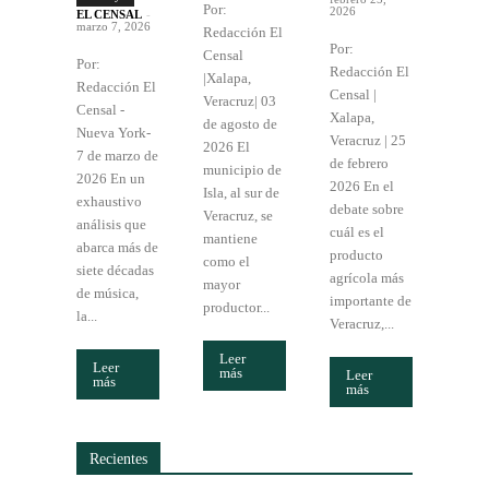
Por:
2026
EL CENSAL
-
marzo 7, 2026
Redacción El
Por:
Censal
Por:
Redacción El
|Xalapa,
Redacción El
Censal |
Veracruz| 03
Censal -
Xalapa,
de agosto de
Nueva York-
Veracruz | 25
2026 El
7 de marzo de
de febrero
municipio de
2026 En un
2026 En el
Isla, al sur de
exhaustivo
debate sobre
Veracruz, se
análisis que
cuál es el
mantiene
abarca más de
producto
como el
siete décadas
agrícola más
mayor
de música,
importante de
productor...
la...
Veracruz,...
Leer
Leer
más
Leer
más
más
Recientes