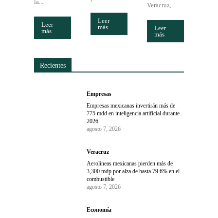
la...
Veracruz,...
Leer
Leer
más
Leer
más
más
Recientes
Empresas
Empresas mexicanas invertirán más de
775 mdd en inteligencia artificial durante
2026
agosto 7, 2026
Veracruz
Aerolíneas mexicanas pierden más de
3,300 mdp por alza de hasta 79.6% en el
combustible
agosto 7, 2026
Economía