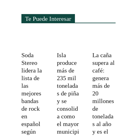
Te Puede Interesar
Soda
Isla
La caña
Stereo
produce
supera al
lidera la
más de
café:
lista de
235 mil
genera
las
tonelada
más de
mejores
s de piña
20
bandas
y se
millones
de rock
consolid
de
en
a como
tonelada
español
el mayor
s al año
según
municipi
y es el