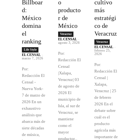
Billboar
o
cultivo
d:
producto
más
México
r de
estratégi
domina
México
co de
el
Veracruz
Veracruz
EL CENSAL
-
ranking
Veracruz
agosto 3, 2026
EL CENSAL
-
Life Style
febrero 25,
Por:
2026
EL CENSAL
-
marzo 7, 2026
Redacción El
Por:
Censal
Por:
Redacción El
|Xalapa,
Redacción El
Censal |
Veracruz| 03
Censal -
Xalapa,
de agosto de
Nueva York-
Veracruz | 25
2026 El
7 de marzo de
de febrero
municipio de
2026 En un
2026 En el
Isla, al sur de
exhaustivo
debate sobre
Veracruz, se
análisis que
cuál es el
mantiene
abarca más de
producto
como el
siete décadas
agrícola más
mayor
de música,
importante de
productor...