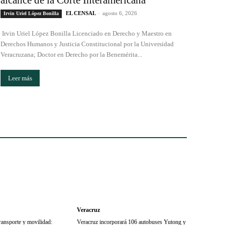
alcance de la Corte Interamericana
EL CENSAL
-
agosto 6, 2026
Irvin Uriel López Bonilla
Irvin Uriel López Bonilla Licenciado en Derecho y Maestro en
Derechos Humanos y Justicia Constitucional por la Universidad
Veracruzana; Doctor en Derecho por la Benemérita...
Leer más
Veracruz
ransporte y movilidad:
Veracruz incorporará 106 autobuses Yutong y