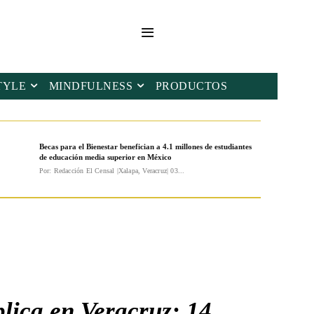
TYLE
MINDFULNESS
PRODUCTOS
Becas para el Bienestar benefician a 4.1 millones de estudiantes
de educación media superior en México
Por: Redacción El Censal |Xalapa, Veracruz| 03...
plica en Veracruz; 14