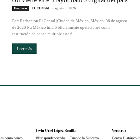
convierte en el mayor banco digital del país
EL CENSAL
-
agosto 6, 2026
Empresas
Por: Redacción El Censal |Ciudad de México, México| 06 de agosto
de 2026 Nu México inició oficialmente operaciones como
institución de banca múltiple este 6...
Leer más
Irvin Uriel López Bonilla
Veracruz
ones como banco
#Jurisprudenciando… Cuando la Suprema
Centro Histórico, t