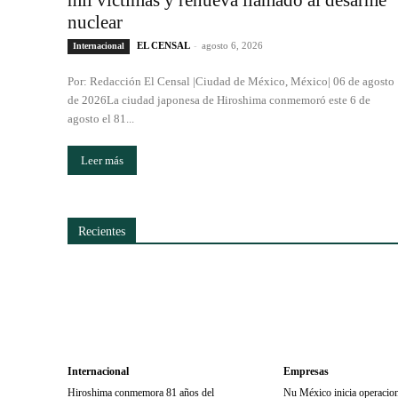
mil víctimas y renueva llamado al desarme
nuclear
EL CENSAL
-
agosto 6, 2026
Internacional
Por: Redacción El Censal |Ciudad de México, México| 06 de agosto
de 2026La ciudad japonesa de Hiroshima conmemoró este 6 de
agosto el 81...
Leer más
Recientes
Internacional
Empresas
Hiroshima conmemora 81 años del
Nu México inicia operaci