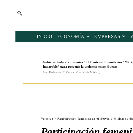
INICIO
ECONOMÍA
EMPRESAS
Gobierno federal construirá 100 Centros Comunitarios “Méxi
Imparable” para prevenir la violencia entre jóvenes
Por: Redacción El Censal |Ciudad de México,...
Veracruz
Participación femenina en el Servicio Militar se d
Participación femenin