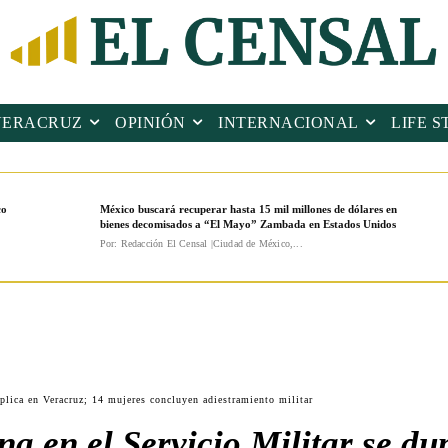
VERACRUZ
OPINIÓN
INTERNACIONAL
LIFE S
co
México buscará recuperar hasta 15 mil millones de dólares en
bienes decomisados a “El Mayo” Zambada en Estados Unidos
Por: Redacción El Censal |Ciudad de México,...
uplica en Veracruz; 14 mujeres concluyen adiestramiento militar
a en el Servicio Militar se du