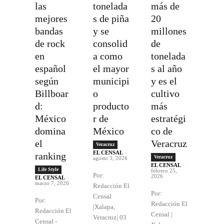
las
tonelada
más de
mejores
s de piña
20
bandas
y se
millones
de rock
consolid
de
en
a como
tonelada
español
el mayor
s al año
según
municipi
y es el
Billboar
o
cultivo
d:
producto
más
México
r de
estratégi
domina
México
co de
el
Veracruz
Veracruz
EL CENSAL
-
ranking
Veracruz
agosto 3, 2026
EL CENSAL
-
Life Style
febrero 25,
Por:
2026
EL CENSAL
-
marzo 7, 2026
Redacción El
Por:
Censal
Por:
Redacción El
|Xalapa,
Redacción El
Censal |
Veracruz| 03
Censal -