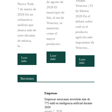
Xalapa,
de agosto de
Nueva York-
Veracruz | 25
2026 El
7 de marzo de
de febrero
municipio de
2026 En un
2026 En el
Isla, al sur de
exhaustivo
debate sobre
Veracruz, se
análisis que
cuál es el
mantiene
abarca más de
producto
como el
siete décadas
agrícola más
mayor
de música,
importante de
productor...
la...
Veracruz,...
Leer
Leer
más
Leer
más
más
Recientes
Empresas
Empresas mexicanas invertirán más de
775 mdd en inteligencia artificial durante
2026
agosto 7, 2026