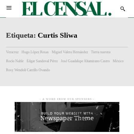
Etiqueta:
Curtis Sliwa
Veracruz
Hugo López Rosas
Miguel Valera Hernández
Tierra nuestra
Rocío Nahle
Edgar Sandoval Pérez
José Guadalupe Altamirano Castro
México
Rosy Wendoli Carrillo Ovando
- A WORD FROM OUR SPONSORS -