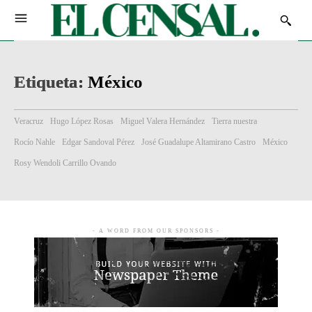
Etiqueta:
México
Veracruz
Hugo López Rosas
Miguel Valera Hernández
Tierra nuestra
Rocío Nahle
Edgar Sandoval Pérez
José Guadalupe Altamirano Castro
México
Rosy Wendoli Carrillo Ovando
- A WORD FROM OUR SPONSORS -