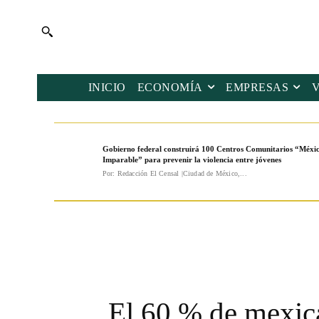
INICIO
ECONOMÍA
EMPRESAS
Gobierno federal construirá 100 Centros Comunitarios “Méxi
Imparable” para prevenir la violencia entre jóvenes
Por: Redacción El Censal |Ciudad de México,...
El 60 % de mexica