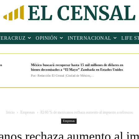
VERACRUZ
OPINIÓN
INTERNACIONAL
LIFE S
co
México buscará recuperar hasta 15 mil millones de dólares en
bienes decomisados a “El Mayo” Zambada en Estados Unidos
Por: Redacción El Censal |Ciudad de México,...
Inicio
Empresas
El 60 % de mexicanos rechaza aumento al impuesto a refrescos
Empresas
nos rechaza aumento al im