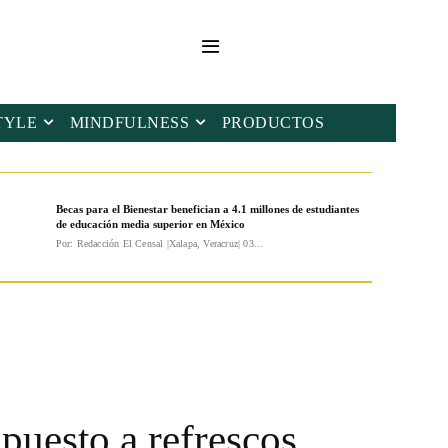
TYLE
MINDFULNESS
PRODUCTOS
Becas para el Bienestar benefician a 4.1 millones de estudiantes
de educación media superior en México
Por: Redacción El Censal |Xalapa, Veracruz| 03...
puesto a refrescos