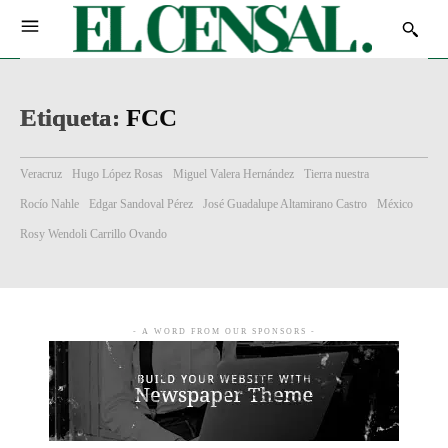
Etiqueta:
FCC
Veracruz
Hugo López Rosas
Miguel Valera Hernández
Tierra nuestra
Rocío Nahle
Edgar Sandoval Pérez
José Guadalupe Altamirano Castro
México
Rosy Wendoli Carrillo Ovando
- A WORD FROM OUR SPONSORS -