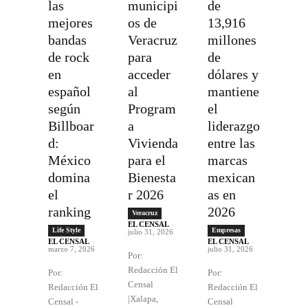
las
municipi
de
mejores
os de
13,916
bandas
Veracruz
millones
de rock
para
de
en
acceder
dólares y
español
al
mantiene
según
Program
el
Billboar
a
liderazgo
d:
Vivienda
entre las
México
para el
marcas
domina
Bienesta
mexican
el
r 2026
as en
ranking
2026
Veracruz
EL CENSAL
-
Life Style
Empresas
julio 31, 2026
EL CENSAL
-
EL CENSAL
-
marzo 7, 2026
julio 31, 2026
Por:
Redacción El
Por:
Por:
Censal
Redacción El
Redacción El
|Xalapa,
Censal -
Censal