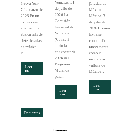
Veracruz| 31
Nueva York-
|Ciudad de
de julio de
7 de marzo de
México,
2026 La
2026 En un
México| 31
Comisión
exhaustivo
de julio de
Nacional de
análisis que
2026 Corona
Vivienda
abarca más de
Extra se
(Conavi)
siete décadas
consolidó
abrió la
de música,
nuevamente
convocatoria
la...
como la
2026 del
marca más
Programa
valiosa de
Leer
Vivienda
más
México...
para...
Leer
más
Leer
más
Recientes
Economía