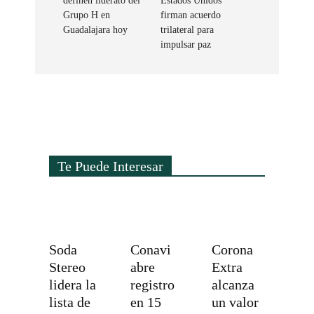
definen liderato del
Estados Unidos
Grupo H en
firman acuerdo
Guadalajara hoy
trilateral para
impulsar paz
Te Puede Interesar
Soda
Conavi
Corona
Stereo
abre
Extra
lidera la
registro
alcanza
lista de
en 15
un valor