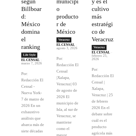
según
municipi
y es el
Billboar
o
cultivo
d:
producto
más
México
r de
estratégi
domina
México
co de
el
Veracruz
Veracruz
EL CENSAL
-
ranking
Veracruz
agosto 3, 2026
EL CENSAL
-
Life Style
febrero 25,
Por:
2026
EL CENSAL
-
marzo 7, 2026
Redacción El
Por:
Censal
Por:
Redacción El
|Xalapa,
Redacción El
Censal |
Veracruz| 03
Censal -
Xalapa,
de agosto de
Nueva York-
Veracruz | 25
2026 El
7 de marzo de
de febrero
municipio de
2026 En un
2026 En el
Isla, al sur de
exhaustivo
debate sobre
Veracruz, se
análisis que
cuál es el
mantiene
abarca más de
producto
como el
siete décadas
agrícola más
mayor