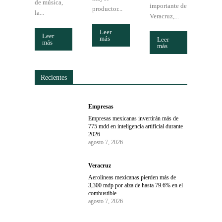
de música,
importante de
productor...
la...
Veracruz,...
Leer
Leer
más
Leer
más
más
Recientes
Empresas
Empresas mexicanas invertirán más de
775 mdd en inteligencia artificial durante
2026
agosto 7, 2026
Veracruz
Aerolíneas mexicanas pierden más de
3,300 mdp por alza de hasta 79.6% en el
combustible
agosto 7, 2026