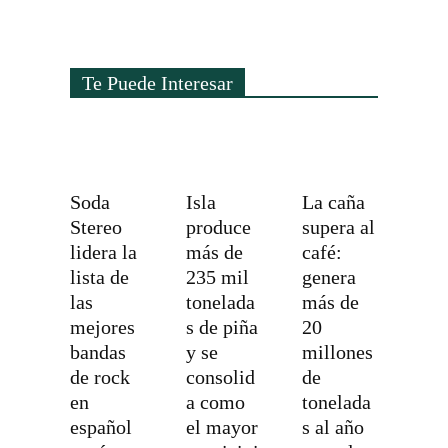
Te Puede Interesar
Soda
Isla
La caña
Stereo
produce
supera al
lidera la
más de
café:
lista de
235 mil
genera
las
tonelada
más de
mejores
s de piña
20
bandas
y se
millones
de rock
consolid
de
en
a como
tonelada
español
el mayor
s al año