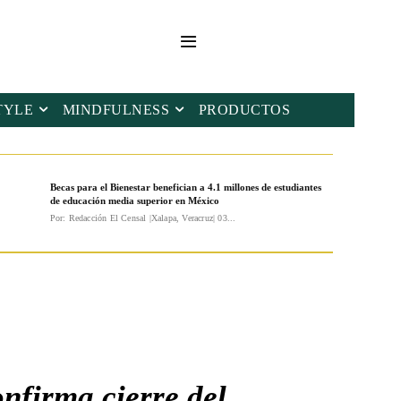
TYLE
MINDFULNESS
PRODUCTOS
Becas para el Bienestar benefician a 4.1 millones de estudiantes
de educación media superior en México
Por: Redacción El Censal |Xalapa, Veracruz| 03...
onfirma cierre del