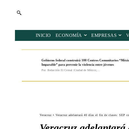
INICIO
ECONOMÍA
EMPRESAS
Gobierno federal construirá 100 Centros Comunitarios “Méxi
Imparable” para prevenir la violencia entre jóvenes
Por: Redacción El Censal |Ciudad de México,...
Veracruz
Veracruz adelantará 40 días el fin de clases: SEP c
Veracruz adelantará 4