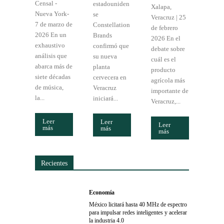
Censal -
estadouniden
Xalapa,
Nueva York-
se
Veracruz | 25
7 de marzo de
Constellation
de febrero
2026 En un
Brands
2026 En el
exhaustivo
confirmó que
debate sobre
análisis que
su nueva
cuál es el
abarca más de
planta
producto
siete décadas
cervecera en
agrícola más
de música,
Veracruz
importante de
la...
iniciará...
Veracruz,...
Leer
Leer
Leer
más
más
más
Recientes
Economía
México licitará hasta 40 MHz de espectro
para impulsar redes inteligentes y acelerar
la industria 4.0