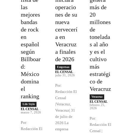
las
operacio
más de
mejores
nes de su
20
bandas
nueva
millones
de rock
cervecerí
de
en
a en
tonelada
español
Veracruz
s al año
según
a finales
y es el
Billboar
de 2026
cultivo
d:
más
Empresas
EL CENSAL
-
México
estratégi
julio 31, 2026
domina
co de
Por:
el
Veracruz
Redacción El
ranking
Veracruz
Censal
EL CENSAL
-
|Veracruz,
Life Style
febrero 25,
2026
EL CENSAL
-
Veracruz| 31
marzo 7, 2026
de julio de
Por:
Por:
2026 La
Redacción El
Redacción El
empresa
Censal |