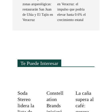
zonas arqueológicas:
en Veracruz: el
restaurarán San Juan
impulso que podría
de Ulúa y El Tajín en
elevar hasta 0.6% el
Veracruz
crecimiento estatal
Te Puede Interesar
Soda
Constell
La caña
Stereo
ation
supera al
lidera la
Brands
café:
lista de
iniciará
genera