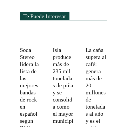
Te Puede Interesar
Soda
Isla
La caña
Stereo
produce
supera al
lidera la
más de
café:
lista de
235 mil
genera
las
tonelada
más de
mejores
s de piña
20
bandas
y se
millones
de rock
consolid
de
en
a como
tonelada
español
el mayor
s al año
según
municipi
y es el