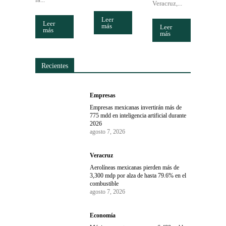
Veracruz,...
Leer
Leer
más
Leer
más
más
Recientes
Empresas
Empresas mexicanas invertirán más de
775 mdd en inteligencia artificial durante
2026
agosto 7, 2026
Veracruz
Aerolíneas mexicanas pierden más de
3,300 mdp por alza de hasta 79.6% en el
combustible
agosto 7, 2026
Economía