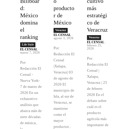
Billboar
o
cultivo
d:
producto
más
México
r de
estratégi
domina
México
co de
el
Veracruz
Veracruz
EL CENSAL
-
ranking
Veracruz
agosto 3, 2026
EL CENSAL
-
Life Style
febrero 25,
Por:
2026
EL CENSAL
-
marzo 7, 2026
Redacción El
Por:
Censal
Por:
Redacción El
|Xalapa,
Redacción El
Censal |
Veracruz| 03
Censal -
Xalapa,
de agosto de
Nueva York-
Veracruz | 25
2026 El
7 de marzo de
de febrero
municipio de
2026 En un
2026 En el
Isla, al sur de
exhaustivo
debate sobre
Veracruz, se
análisis que
cuál es el
mantiene
abarca más de
producto
como el
siete décadas
agrícola más
mayor
de música,
importante de
productor...
la...