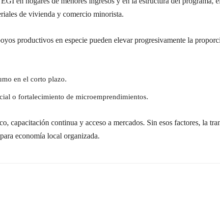
EGI en hogares de menores ingresos y en la estructura del programa, e
riales de vivienda y comercio minorista.
oyos productivos en especie pueden elevar progresivamente la proporci
o en el corto plazo.
icial o fortalecimiento de microemprendimientos.
, capacitación continua y acceso a mercados. Sin esos factores, la trans
para economía local organizada.