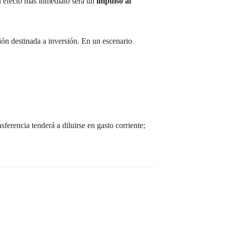
l efecto más inmediato será un
impulso al
ón destinada a inversión. En un escenario
ferencia tenderá a diluirse en gasto corriente;