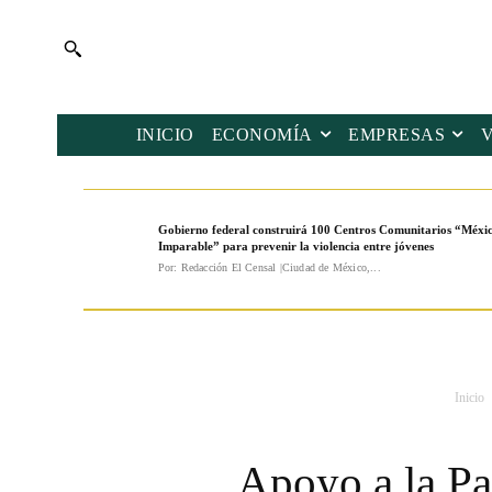
INICIO
ECONOMÍA
EMPRESAS
Gobierno federal construirá 100 Centros Comunitarios “Méxi
Imparable” para prevenir la violencia entre jóvenes
Por: Redacción El Censal |Ciudad de México,...
Inicio
Apoyo a la Pa