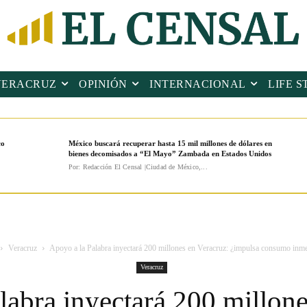
VERACRUZ
OPINIÓN
INTERNACIONAL
LIFE S
co
México buscará recuperar hasta 15 mil millones de dólares en
bienes decomisados a “El Mayo” Zambada en Estados Unidos
Por: Redacción El Censal |Ciudad de México,...
Veracruz
Apoyo a la Palabra inyectará 200 millones en Veracruz: ¿impulsa consumo inmed
Veracruz
labra inyectará 200 millone