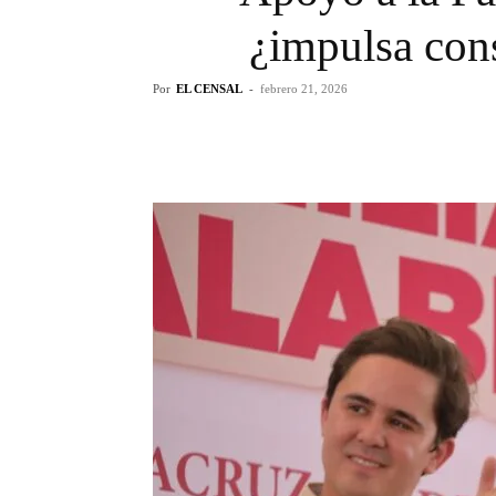
¿impulsa con
Por
EL CENSAL
-
febrero 21, 2026