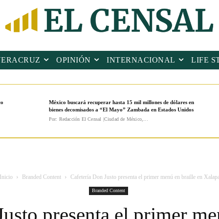
VERACRUZ
OPINIÓN
INTERNACIONAL
LIFE S
co
México buscará recuperar hasta 15 mil millones de dólares en
bienes decomisados a “El Mayo” Zambada en Estados Unidos
Por: Redacción El Censal |Ciudad de México,...
Inicio
Branded Content
Cafetería Don Justo presenta el primer menú en braille en Xalap
Branded Content
usto presenta el primer me