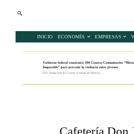
INICIO
ECONOMÍA
EMPRESAS
Gobierno federal construirá 100 Centros Comunitarios “Méxi
Imparable” para prevenir la violencia entre jóvenes
Por: Redacción El Censal |Ciudad de México,...
Cafetería Don J