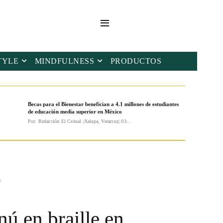
TYLE
MINDFULNESS
PRODUCTOS
Becas para el Bienestar benefician a 4.1 millones de estudiantes
de educación media superior en México
Por: Redacción El Censal |Xalapa, Veracruz| 03...
a
nú en braille en