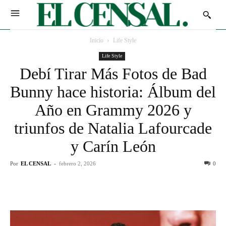
Inicio
Life Style
Life Style
Debí Tirar Más Fotos de Bad
Bunny hace historia: Álbum del
Año en Grammy 2026 y
triunfos de Natalia Lafourcade
y Carín León
Por
EL CENSAL
-
febrero 2, 2026
0