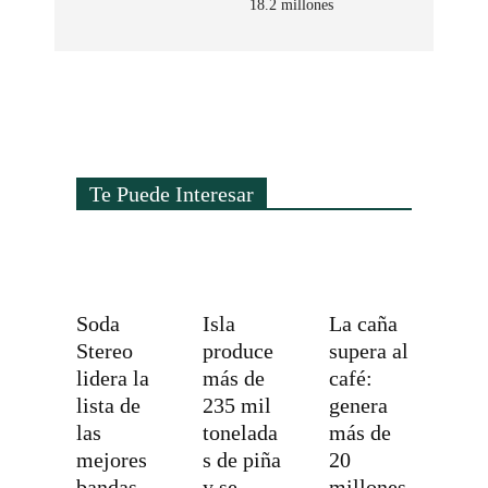
18.2 millones
Te Puede Interesar
Soda
Isla
La caña
Stereo
produce
supera al
lidera la
más de
café:
lista de
235 mil
genera
las
tonelada
más de
mejores
s de piña
20
bandas
y se
millones