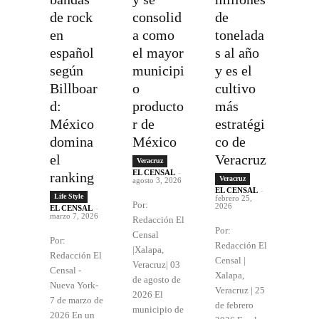
de rock
consolid
de
en
a como
tonelada
español
el mayor
s al año
según
municipi
y es el
Billboar
o
cultivo
d:
producto
más
México
r de
estratégi
domina
México
co de
el
Veracruz
Veracruz
EL CENSAL
-
ranking
Veracruz
agosto 3, 2026
EL CENSAL
-
Life Style
febrero 25,
Por:
2026
EL CENSAL
-
marzo 7, 2026
Redacción El
Por:
Censal
Por:
Redacción El
|Xalapa,
Redacción El
Censal |
Veracruz| 03
Censal -
Xalapa,
de agosto de
Nueva York-
Veracruz | 25
2026 El
7 de marzo de
de febrero
municipio de
2026 En un