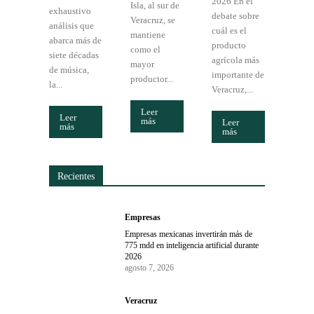
2026 En el
Isla, al sur de
exhaustivo
debate sobre
Veracruz, se
análisis que
cuál es el
mantiene
abarca más de
producto
como el
siete décadas
agrícola más
mayor
de música,
importante de
productor...
la...
Veracruz,...
Leer
Leer
más
Leer
más
más
Recientes
Empresas
Empresas mexicanas invertirán más de
775 mdd en inteligencia artificial durante
2026
agosto 7, 2026
Veracruz