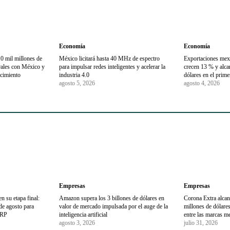
Economía
Economía
0 mil millones de
México licitará hasta 40 MHz de espectro
Exportaciones mex
trales con México y
para impulsar redes inteligentes y acelerar la
crecen 13 % y alca
ecimiento
industria 4.0
dólares en el prim
agosto 5, 2026
agosto 4, 2026
Empresas
Empresas
en su etapa final:
Amazon supera los 3 billones de dólares en
Corona Extra alcan
 de agosto para
valor de mercado impulsada por el auge de la
millones de dólares
URP
inteligencia artificial
entre las marcas m
agosto 3, 2026
julio 31, 2026