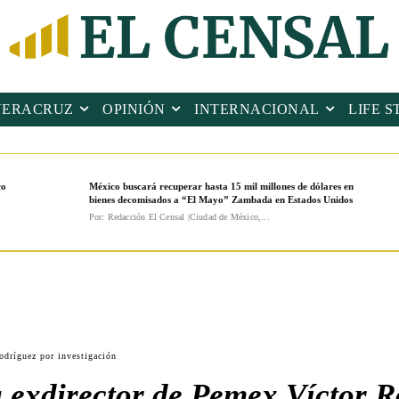
VERACRUZ
OPINIÓN
INTERNACIONAL
LIFE S
co
México buscará recuperar hasta 15 mil millones de dólares en
bienes decomisados a “El Mayo” Zambada en Estados Unidos
Por: Redacción El Censal |Ciudad de México,...
dríguez por investigación
exdirector de Pemex Víctor R