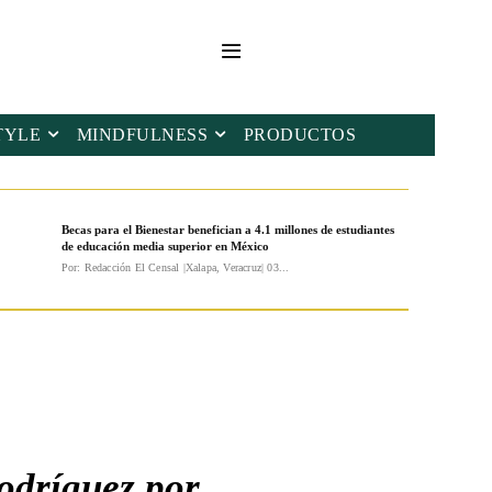
TYLE
MINDFULNESS
PRODUCTOS
Becas para el Bienestar benefician a 4.1 millones de estudiantes
de educación media superior en México
Por: Redacción El Censal |Xalapa, Veracruz| 03...
odríguez por