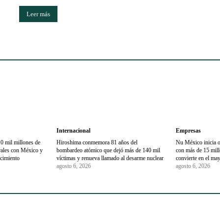
Leer más
Internacional
Empresas
0 mil millones de
Hiroshima conmemora 81 años del
Nu México inicia 
trales con México y
bombardeo atómico que dejó más de 140 mil
con más de 15 millo
ecimiento
víctimas y renueva llamado al desarme nuclear
convierte en el may
agosto 6, 2026
agosto 6, 2026