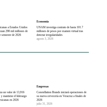
Economía
icanas a Estados Unidos
UNAM investiga contrato de hasta 101.7
nzan 298 mil millones de
millones de pesos por examen virtual tras
er semestre de 2026
detectar irregularidades
agosto 3, 2026
Empresas
za un valor de 13,916
Constellation Brands iniciará operaciones de
 y mantiene el liderazgo
su nueva cervecería en Veracruz a finales de
exicanas en 2026
2026
julio 31, 2026