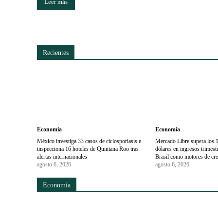
Leer más
Recientes
Economía
Economía
México investiga 33 casos de ciclosporiasis e
Mercado Libre supera los 1
inspecciona 16 hoteles de Quintana Roo tras
dólares en ingresos trimes
alertas internacionales
Brasil como motores de cr
agosto 6, 2026
agosto 6, 2026
Economía