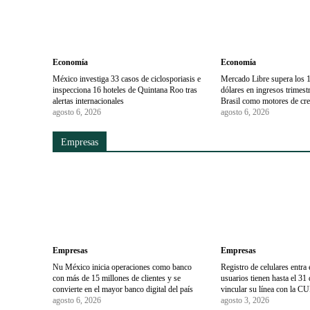
Economía
Economía
México investiga 33 casos de ciclosporiasis e
Mercado Libre supera los 1
inspecciona 16 hoteles de Quintana Roo tras
dólares en ingresos trimes
alertas internacionales
Brasil como motores de cr
agosto 6, 2026
agosto 6, 2026
Empresas
Empresas
Empresas
Nu México inicia operaciones como banco
Registro de celulares entra 
con más de 15 millones de clientes y se
usuarios tienen hasta el 31
convierte en el mayor banco digital del país
vincular su línea con la C
agosto 6, 2026
agosto 3, 2026