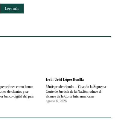
Leer más
Irvin Uriel López Bonilla
operaciones como banco
#Jurisprudenciando… Cuando la Suprema
nes de clientes y se
Corte de Justicia de la Nación reduce el
or banco digital del país
alcance de la Corte Interamericana
agosto 6, 2026