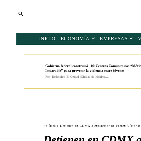
INICIO
ECONOMÍA
EMPRESAS
Gobierno federal construirá 100 Centros Comunitarios “Méxi
Imparable” para prevenir la violencia entre jóvenes
Por: Redacción El Censal |Ciudad de México,...
Política
Detienen en CDMX a exdirector de Pemex Víctor Ro
Detienen en CDMX a 