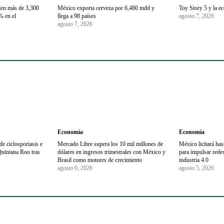
den más de 3,300
México exporta cerveza por 6,480 mdd y
Toy Story 5 y la e
% en el
llega a 98 países
agosto 7, 2026
agosto 7, 2026
Economía
Economía
e ciclosporiasis e
Mercado Libre supera los 10 mil millones de
México licitará ha
Quintana Roo tras
dólares en ingresos trimestrales con México y
para impulsar redes 
Brasil como motores de crecimiento
industria 4.0
agosto 6, 2026
agosto 5, 2026