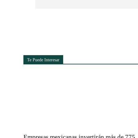
Cuota
Te Puede Interesar
Empresas mexicanas invertirán más de 775