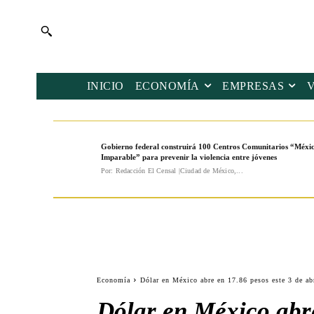
INICIO
ECONOMÍA
EMPRESAS
Gobierno federal construirá 100 Centros Comunitarios “Méxi
Imparable” para prevenir la violencia entre jóvenes
Por: Redacción El Censal |Ciudad de México,...
Economía
Dólar en México abre en 17.86 pesos este 3 de ab
Dólar en México abre