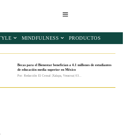
TYLE
MINDFULNESS
PRODUCTOS
Becas para el Bienestar benefician a 4.1 millones de estudiantes
de educación media superior en México
Por: Redacción El Censal |Xalapa, Veracruz| 03...
l