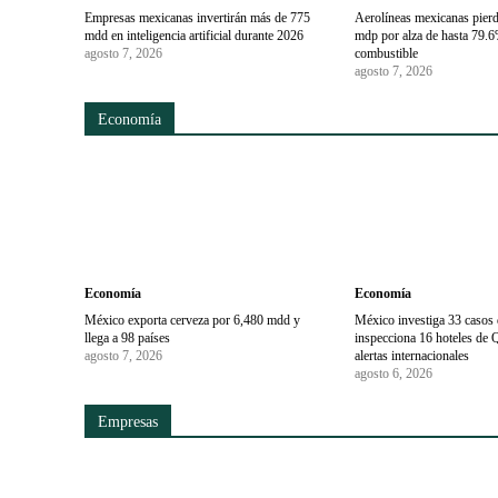
Empresas mexicanas invertirán más de 775
Aerolíneas mexicanas pier
mdd en inteligencia artificial durante 2026
mdp por alza de hasta 79.6
agosto 7, 2026
combustible
agosto 7, 2026
Economía
Economía
Economía
México exporta cerveza por 6,480 mdd y
México investiga 33 casos d
llega a 98 países
inspecciona 16 hoteles de 
agosto 7, 2026
alertas internacionales
agosto 6, 2026
Empresas