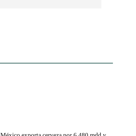
México exporta cerveza por 6,480 mdd y