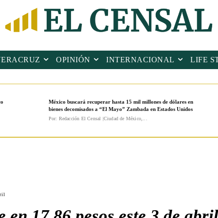
VERACRUZ
OPINIÓN
INTERNACIONAL
LIFE S
co
México buscará recuperar hasta 15 mil millones de dólares en
bienes decomisados a “El Mayo” Zambada en Estados Unidos
Por: Redacción El Censal |Ciudad de México,...
ril
 en 17.86 pesos este 3 de abri