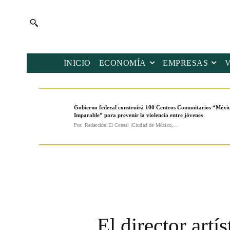
INICIO
ECONOMÍA
EMPRESAS
Gobierno federal construirá 100 Centros Comunitarios “Méxi
Imparable” para prevenir la violencia entre jóvenes
Por: Redacción El Censal |Ciudad de México,...
El director art