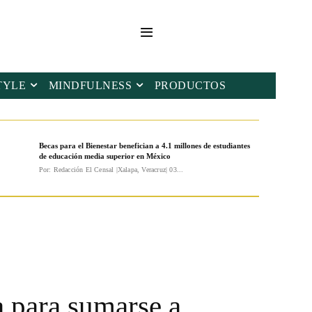
TYLE
MINDFULNESS
PRODUCTOS
Becas para el Bienestar benefician a 4.1 millones de estudiantes
de educación media superior en México
Por: Redacción El Censal |Xalapa, Veracruz| 03...
a para sumarse a