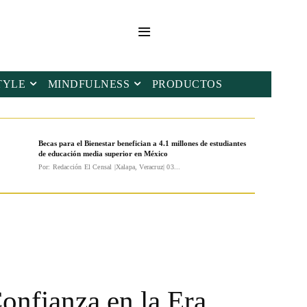
TYLE
MINDFULNESS
PRODUCTOS
Becas para el Bienestar benefician a 4.1 millones de estudiantes
de educación media superior en México
Por: Redacción El Censal |Xalapa, Veracruz| 03...
onfianza en la Era