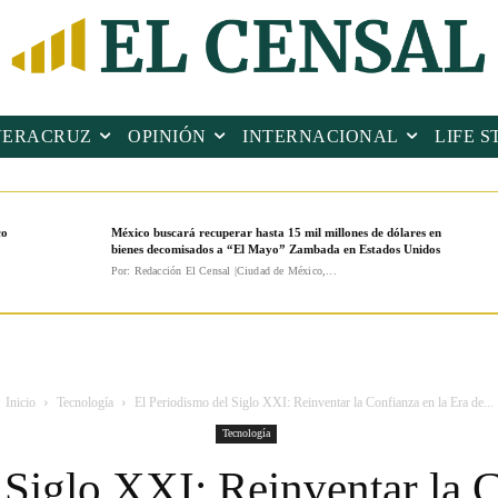
VERACRUZ
OPINIÓN
INTERNACIONAL
LIFE S
co
México buscará recuperar hasta 15 mil millones de dólares en
bienes decomisados a “El Mayo” Zambada en Estados Unidos
Por: Redacción El Censal |Ciudad de México,...
Inicio
Tecnología
El Periodismo del Siglo XXI: Reinventar la Confianza en la Era de...
Tecnología
 Siglo XXI: Reinventar la C