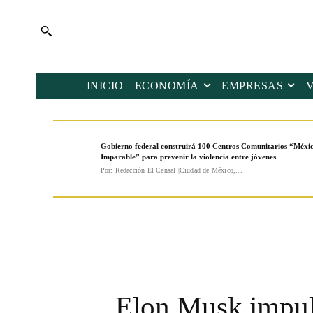
INICIO
ECONOMÍA
EMPRESAS
Gobierno federal construirá 100 Centros Comunitarios “Méxi
Imparable” para prevenir la violencia entre jóvenes
Por: Redacción El Censal |Ciudad de México,...
Elon Musk impulsa