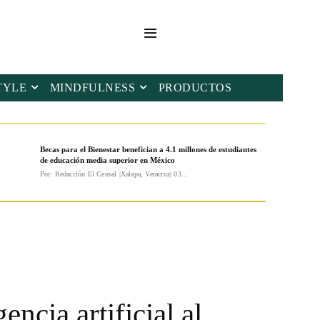
TYLE
MINDFULNESS
PRODUCTOS
Becas para el Bienestar benefician a 4.1 millones de estudiantes
de educación media superior en México
Por: Redacción El Censal |Xalapa, Veracruz| 03...
ncia artificial al