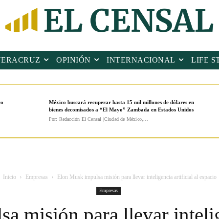
VERACRUZ
OPINIÓN
INTERNACIONAL
LIFE S
co
México buscará recuperar hasta 15 mil millones de dólares en
bienes decomisados a “El Mayo” Zambada en Estados Unidos
Por: Redacción El Censal |Ciudad de México,...
Inicio
Empresas
Elon Musk impulsa misión para llevar inteligencia artificial al espacio
Empresas
 misión para llevar intelige