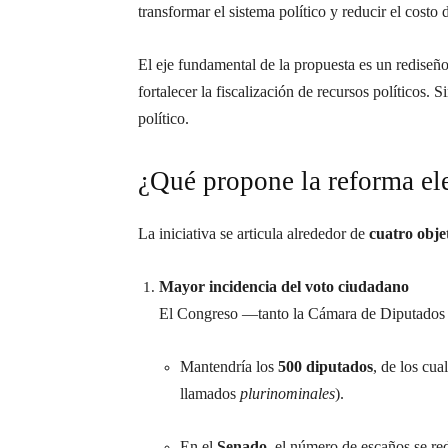
transformar el sistema político y reducir el costo
El eje fundamental de la propuesta es un rediseño
fortalecer la fiscalización de recursos políticos.
político.
¿Qué propone la reforma el
La iniciativa se articula alrededor de
cuatro obje
Mayor incidencia del voto ciudadano
El Congreso —tanto la Cámara de Diputados co
Mantendría los
500 diputados
, de los cua
llamados
plurinominales
).
En el
Senado
, el número de escaños se re