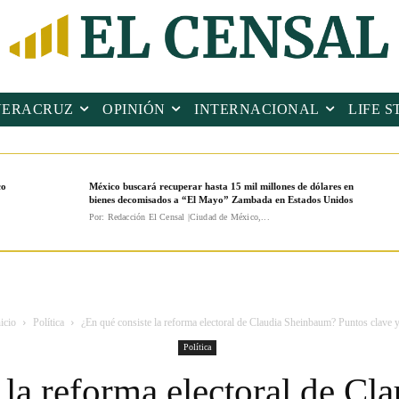
VERACRUZ
OPINIÓN
INTERNACIONAL
LIFE S
co
México buscará recuperar hasta 15 mil millones de dólares en
bienes decomisados a “El Mayo” Zambada en Estados Unidos
Por: Redacción El Censal |Ciudad de México,...
icio
Política
¿En qué consiste la reforma electoral de Claudia Sheinbaum? Puntos clave y.
Política
 la reforma electoral de C