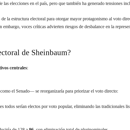
 de las elecciones en el país, pero que también ha generado tensiones incl
 de la estructura electoral para otorgar mayor protagonismo al voto dire
 Sin embargo, voces críticas advierten riesgos de desbalance en la repres
ectoral de Sheinbaum?
tivos centrales
:
mo el Senado— se reorganizaría para priorizar el voto directo:
les todos serían electos por voto popular, eliminando las tradicionales li
duciría de 128 a
96
, con eliminación total de plurinominales.