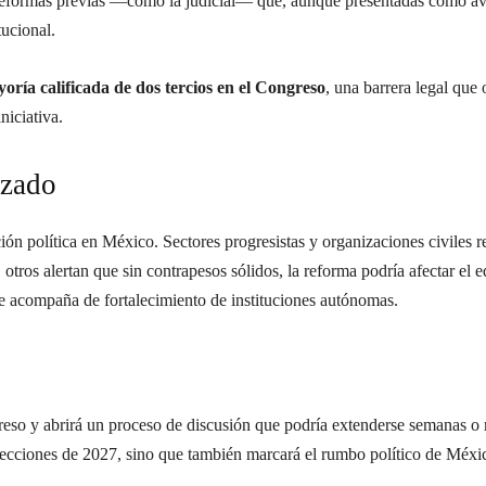
 reformas previas —como la judicial— que, aunque presentadas como a
tucional.
oría calificada de dos tercios en el Congreso
, una barrera legal que
niciativa.
izado
ción política en México. Sectores progresistas y organizaciones civiles
 otros alertan que sin contrapesos sólidos, la reforma podría afectar el 
 se acompaña de fortalecimiento de instituciones autónomas.
so y abrirá un proceso de discusión que podría extenderse semanas o me
elecciones de 2027, sino que también marcará el rumbo político de Méxi