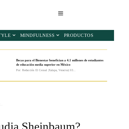
TYLE
MINDFULNESS
PRODUCTOS
Becas para el Bienestar benefician a 4.1 millones de estudiantes
de educación media superior en México
Por: Redacción El Censal |Xalapa, Veracruz| 03...
..
laudia Sheinbaum?