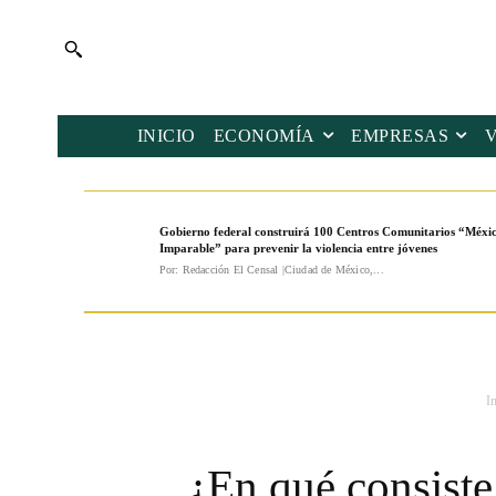
INICIO
ECONOMÍA
EMPRESAS
Gobierno federal construirá 100 Centros Comunitarios “Méxi
Imparable” para prevenir la violencia entre jóvenes
Por: Redacción El Censal |Ciudad de México,...
In
¿En qué consiste