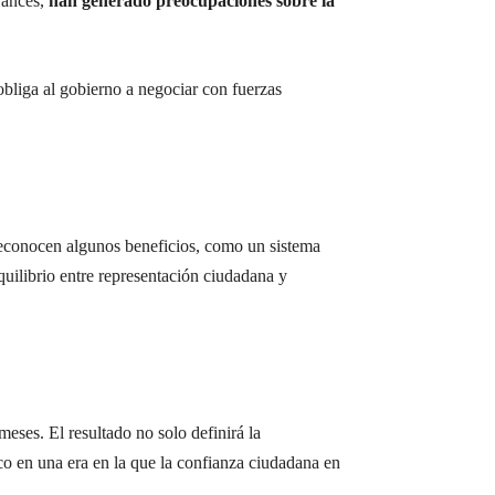
vances,
han generado preocupaciones sobre la
 obliga al gobierno a negociar con fuerzas
 reconocen algunos beneficios, como un sistema
equilibrio entre representación ciudadana y
ses. El resultado no solo definirá la
co en una era en la que la confianza ciudadana en