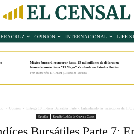
VERACRUZ
OPINIÓN
INTERNACIONAL
LIFE S
co
México buscará recuperar hasta 15 mil millones de dólares en
bienes decomisados a “El Mayo” Zambada en Estados Unidos
Por: Redacción El Censal |Ciudad de México,...
cio
Opinión
Entrega 10: Índíces Bursátiles Parte 7: Entendiendo las variaciones del IPC d
Opinión
Rogelio Ladrón de Guevara Cortés
ndíces Bursátiles Parte 7: E