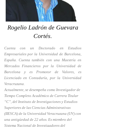
Rogelio Ladrón de Guevara
Cortés.
Cuenta con un Doctorado en Estudios
Empresariales por la Universidad de Barcelona,
España. Cuenta también con una Maestría en
Mercados Financieros por la Universidad de
Barcelona y es Promotor de Valores, es
Licenciado en Contaduría, por la Universidad
Veracruzana.
Actualmente, se desempeña como Investigador de
Tiempo Completo Académico de Carrera Titular
“C”, del Instituto de Investigaciones y Estudios
Superiores de las Ciencias Administrativas
(IIESCA) de la Universidad Veracruzana (UV) con
una antigüedad de 22 años. Es miembro del
Sistema Nacional de Investigadores del