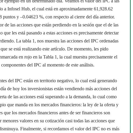
or ejemplo en un determinado día. Veamos el valor del IPC a las
do a Infosel Hub, el cual está en aproximadamente
61,928.62
68
puntos
y
–
0.04623
%,
con respecto al cierre del día anterior.
or de las acciones que están perdiendo en la sesión que el de las
o que les está pasando a estas acciones es precisamente detectar
rdiendo. La tabla 1, nos muestra las acciones del IPC ordenadas
ue se está realizando este artículo. De momento, les pido
marcada en rojo en la Tabla 1, la cual muestra precisamente el
s componentes del IPC al momento de este análisis.
s del IPC están en territorio negativo, lo cual está generando
 día de hoy los inversionistas están vendiendo más acciones del
erta de las acciones está superando a la demanda, lo cual como
ipio que manda en los mercados financieros: la ley de la oferta y
s que los mercados financieros antes de ser financieros son
ar menores valores en su cotización casi todas las acciones que
 disminuya. Finalmente, si recordamos el valor del IPC no es más