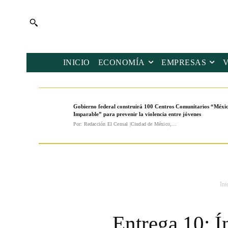
INICIO
ECONOMÍA
EMPRESAS
Gobierno federal construirá 100 Centros Comunitarios “Méxi
Imparable” para prevenir la violencia entre jóvenes
Por: Redacción El Censal |Ciudad de México,...
Ini
Entrega 10: Í