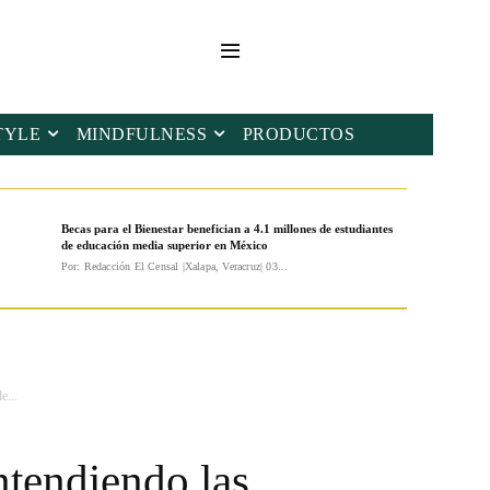
TYLE
MINDFULNESS
PRODUCTOS
Becas para el Bienestar benefician a 4.1 millones de estudiantes
de educación media superior en México
Por: Redacción El Censal |Xalapa, Veracruz| 03...
e...
ntendiendo las