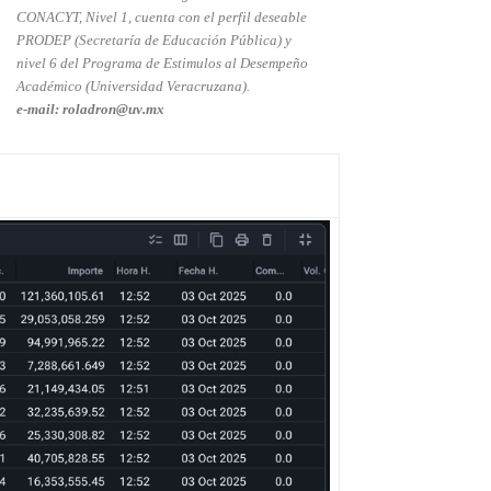
CONACYT, Nivel 1, cuenta con el perfil deseable
PRODEP (Secretaría de Educación Pública) y
nivel 6 del Programa de Estimulos al Desempeño
Académico (Universidad Veracruzana).
e-mail: roladron@uv.mx