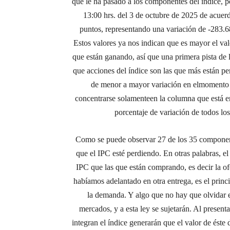
que le ha pasado a los componentes del índice, p
13:00 hrs. del 3 de octubre de 2025 de acuer
puntos
, representando una variación de
-283.
Estos valores ya nos indican que es mayor el val
que están ganando, así que una primera pista de l
que acciones del índice son las que más están pe
de menor a mayor variación en elmomento q
concentrarse solamenteen la columna que está en
porcentaje de variación de todos lo
Como se puede observar 27 de los 35 componente
que el IPC esté perdiendo. En otras palabras, el
IPC que las que están comprando, es decir la of
habíamos adelantado en otra entrega, es el princ
la demanda. Y algo que no hay que olvidar e
mercados, y a esta ley se sujetarán. Al present
integran el índice generarán que el valor de éste