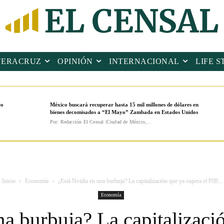
VERACRUZ
OPINIÓN
INTERNACIONAL
LIFE S
co
México buscará recuperar hasta 15 mil millones de dólares en
bienes decomisados a “El Mayo” Zambada en Estados Unidos
Por: Redacción El Censal |Ciudad de México,...
Inicio
Economía
¿Está Nvidia en una burbuja? La capitalización que ya supera el PIB...
Economía
a burbuja? La capitalizaci