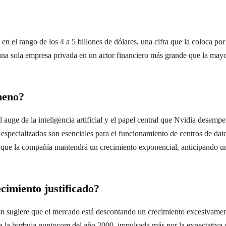
en el rango de los 4 a 5 billones de dólares, una cifra que la coloca p
na sola empresa privada en un actor financiero más grande que la mayo
meno?
l auge de la inteligencia artificial y el papel central que Nvidia desem
especializados son esenciales para el funcionamiento de centros de dato
a que la compañía mantendrá un crecimiento exponencial, anticipando 
cimiento justificado?
ión sugiere que el mercado está descontando un crecimiento excesivamen
ar a la burbuja puntocom del año 2000, impulsada más por la expectativa q