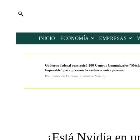
INICIO
ECONOMÍA
EMPRESAS
Gobierno federal construirá 100 Centros Comunitarios “Méxi
Imparable” para prevenir la violencia entre jóvenes
Por: Redacción El Censal |Ciudad de México,...
¿Está Nvidia en un