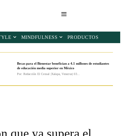
TYLE
MINDFULNESS
PRODUCTOS
Becas para el Bienestar benefician a 4.1 millones de estudiantes
de educación media superior en México
Por: Redacción El Censal |Xalapa, Veracruz| 03...
ón que ya supera el