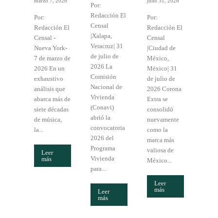
marzo 7, 2026
julio 31, 2026
Por:
Redacción El
Por:
Por:
Censal
Redacción El
Redacción El
|Xalapa,
Censal -
Censal
Veracruz| 31
Nueva York-
|Ciudad de
de julio de
7 de marzo de
México,
2026 La
2026 En un
México| 31
Comisión
exhaustivo
de julio de
Nacional de
análisis que
2026 Corona
Vivienda
abarca más de
Extra se
(Conavi)
siete décadas
consolidó
abrió la
de música,
nuevamente
convocatoria
la...
como la
2026 del
marca más
Programa
valiosa de
Leer
Vivienda
más
México...
para...
Leer
más
Leer
más