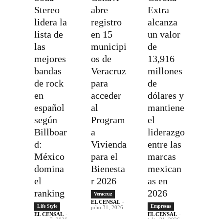
Stereo
abre
Extra
lidera la
registro
alcanza
lista de
en 15
un valor
las
municipi
de
mejores
os de
13,916
bandas
Veracruz
millones
de rock
para
de
en
acceder
dólares y
español
al
mantiene
según
Program
el
Billboar
a
liderazgo
d:
Vivienda
entre las
México
para el
marcas
domina
Bienesta
mexican
el
r 2026
as en
ranking
2026
Veracruz
EL CENSAL
-
Life Style
Empresas
julio 31, 2026
EL CENSAL
-
EL CENSAL
-