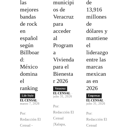
las
municipi
de
mejores
os de
13,916
bandas
Veracruz
millones
de rock
para
de
en
acceder
dólares y
español
al
mantiene
según
Program
el
Billboar
a
liderazgo
d:
Vivienda
entre las
México
para el
marcas
domina
Bienesta
mexican
el
r 2026
as en
ranking
2026
Veracruz
EL CENSAL
-
Life Style
Empresas
julio 31, 2026
EL CENSAL
-
EL CENSAL
-
marzo 7, 2026
julio 31, 2026
Por:
Redacción El
Por:
Por:
Censal
Redacción El
Redacción El
|Xalapa,
Censal -
Censal