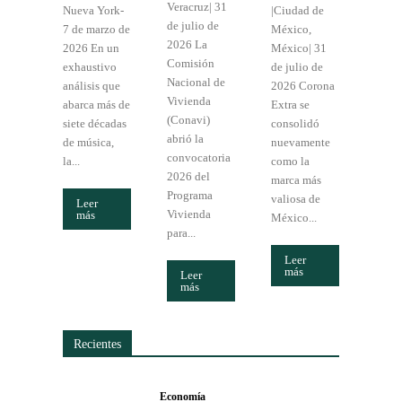
Veracruz| 31
Nueva York-
|Ciudad de
de julio de
7 de marzo de
México,
2026 La
2026 En un
México| 31
Comisión
exhaustivo
de julio de
Nacional de
análisis que
2026 Corona
Vivienda
abarca más de
Extra se
(Conavi)
siete décadas
consolidó
abrió la
de música,
nuevamente
convocatoria
la...
como la
2026 del
marca más
Programa
valiosa de
Leer
Vivienda
más
México...
para...
Leer
más
Leer
más
Recientes
Economía