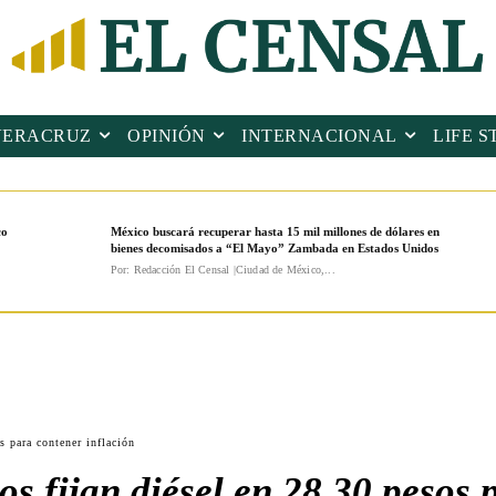
VERACRUZ
OPINIÓN
INTERNACIONAL
LIFE S
co
México buscará recuperar hasta 15 mil millones de dólares en
bienes decomisados a “El Mayo” Zambada en Estados Unidos
Por: Redacción El Censal |Ciudad de México,...
s para contener inflación
os fijan diésel en 28.30 pesos 