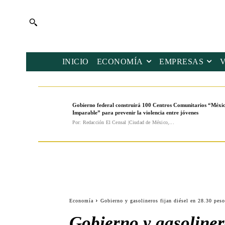
INICIO
ECONOMÍA
EMPRESAS
Gobierno federal construirá 100 Centros Comunitarios “Méxi
Imparable” para prevenir la violencia entre jóvenes
Por: Redacción El Censal |Ciudad de México,...
Economía
Gobierno y gasolineros fijan diésel en 28.30 peso
Gobierno y gasoliner