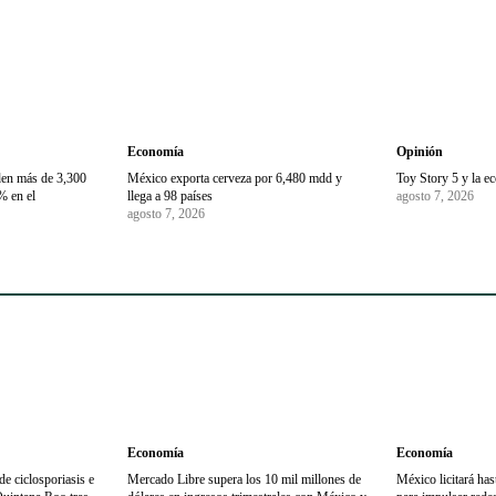
Economía
Opinión
den más de 3,300
México exporta cerveza por 6,480 mdd y
Toy Story 5 y la e
% en el
llega a 98 países
agosto 7, 2026
agosto 7, 2026
Economía
Economía
e ciclosporiasis e
Mercado Libre supera los 10 mil millones de
México licitará ha