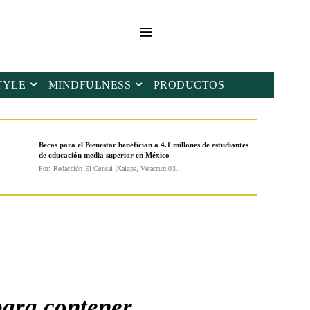
TYLE
MINDFULNESS
PRODUCTOS
Becas para el Bienestar benefician a 4.1 millones de estudiantes
de educación media superior en México
Por: Redacción El Censal |Xalapa, Veracruz| 03...
para contener