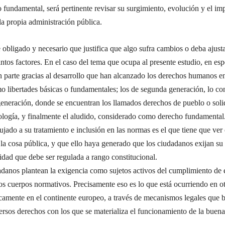
 fundamental, será pertinente revisar su surgimiento, evolución y el im
la propia administración pública.
 obligado y necesario que justifica que algo sufra cambios o deba ajusta
ntos factores. En el caso del tema que ocupa al presente estudio, en esp
n parte gracias al desarrollo que han alcanzado los derechos humanos 
 libertades básicas o fundamentales; los de segunda generación, lo con
 generación, donde se encuentran los llamados derechos de pueblo o soli
nología, y finalmente el aludido, considerado como derecho fundamental
jado a su tratamiento e inclusión en las normas es el que tiene que ver
la cosa pública, y que ello haya generado que los ciudadanos exijan su 
idad que debe ser regulada a rango constitucional.
udadanos plantean la exigencia como sujetos activos del cumplimiento de 
los cuerpos normativos. Precisamente eso es lo que está ocurriendo en ot
icamente en el continente europeo, a través de mecanismos legales que 
ersos derechos con los que se materializa el funcionamiento de la buena