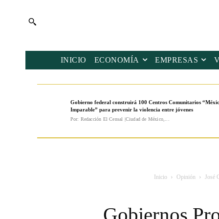
INICIO
ECONOMÍA
EMPRESAS
Gobierno federal construirá 100 Centros Comunitarios “Méxi
Imparable” para prevenir la violencia entre jóvenes
Por: Redacción El Censal |Ciudad de México,...
Inicio
Opinión
José 
Gobiernos Pro