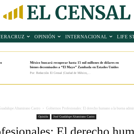
VERACRUZ
OPINIÓN
INTERNACIONAL
LIFE S
co
México buscará recuperar hasta 15 mil millones de dólares en
bienes decomisados a “El Mayo” Zambada en Estados Unidos
Por: Redacción El Censal |Ciudad de México,...
Guadalupe Altamirano Castro
Gobiernos Profesionales: El derecho humano a la buena admini
Opinión
José Guadalupe Altamirano Castro
fesionales: El derecho hum