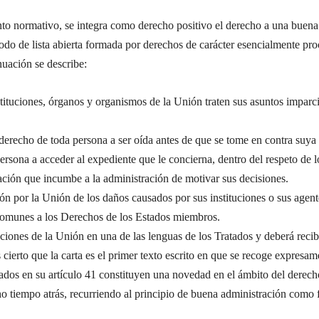
o normativo, se integra como derecho positivo el derecho a una buena
 modo de lista abierta formada por derechos de carácter esencialmente p
uación se describe:
stituciones, órganos y organismos de la Unión traten sus asuntos imparc
l derecho de toda persona a ser oída antes de que se tome en contra suya
rsona a acceder al expediente que le concierna, dentro del respeto de lo
gación que incumbe a la administración de motivar sus decisiones.
ón por la Unión de los daños causados por sus instituciones o sus agente
comunes a los Derechos de los Estados miembros.
tuciones de la Unión en una de las lenguas de los Tratados y deberá rec
 cierto que la carta es el primer texto escrito en que se recoge expresa
ulados en su artículo 41 constituyen una novedad en el ámbito del derec
o tiempo atrás, recurriendo al principio de buena administración como