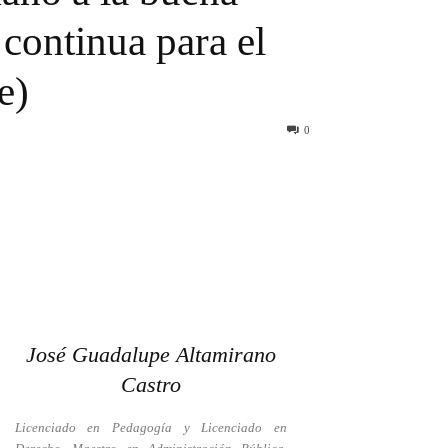
continua para el
e)
0
José Guadalupe Altamirano
Castro
Licenciado en Pedagogía y Licenciado en