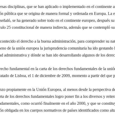
sas disciplinas, que se han aplicado o implementado en el continente am
ón pública que se origina de manera formal y ordenada en Europa. La e
señaló, se ha generado sobre todo en el continente europeo, después su
ículo 25 constitucional de manera indirecta, además que se contempló su
a acontecido el derecho a la buena administración, para comprender su n
l seno de la unión europea la jurisprudencia comunitaria ha ido gestand
idad administrativa y dónde se han ido desarrollando algunos de los der
echo fundamental en la carta de los derechos fundamentales de la unió
tratado de Lisboa, el 1 de diciembre de 2009, momento a partir del que p
nzo propiamente en la Unión Europea, al menos desde la perspectiva de
ta de los derechos fundamentales logro poner fin a los diversos y reitera
ndamentales, como ocurrió finalmente en el año 2000, y que se constitu
ón obligada en los cuerpos normativos de países identificados como al