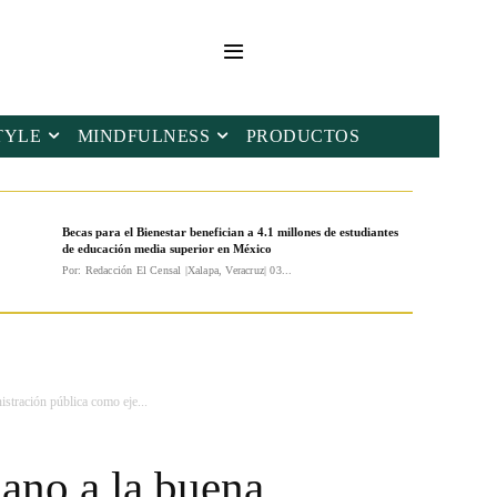
TYLE
MINDFULNESS
PRODUCTOS
Becas para el Bienestar benefician a 4.1 millones de estudiantes
de educación media superior en México
Por: Redacción El Censal |Xalapa, Veracruz| 03...
stración pública como eje...
ano a la buena