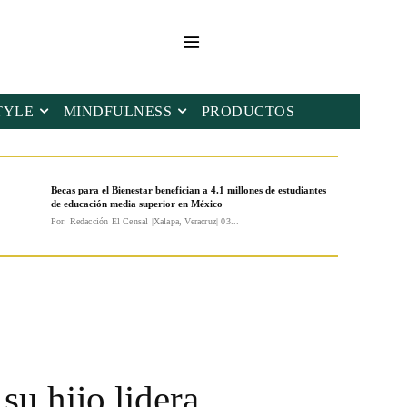
TYLE
MINDFULNESS
PRODUCTOS
Becas para el Bienestar benefician a 4.1 millones de estudiantes
de educación media superior en México
Por: Redacción El Censal |Xalapa, Veracruz| 03...
su hijo lidera