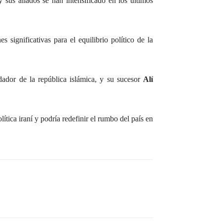
 sus aliados se han intensificado en los últimos
 significativas para el equilibrio político de la
dador de la república islámica, y su sucesor
Alí
lítica iraní y podría redefinir el rumbo del país en