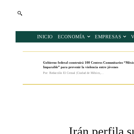
INICIO
ECONOMÍA
EMPRESAS
Gobierno federal construirá 100 Centros Comunitarios “Méxi
Imparable” para prevenir la violencia entre jóvenes
Por: Redacción El Censal |Ciudad de México,...
Irán perfila 