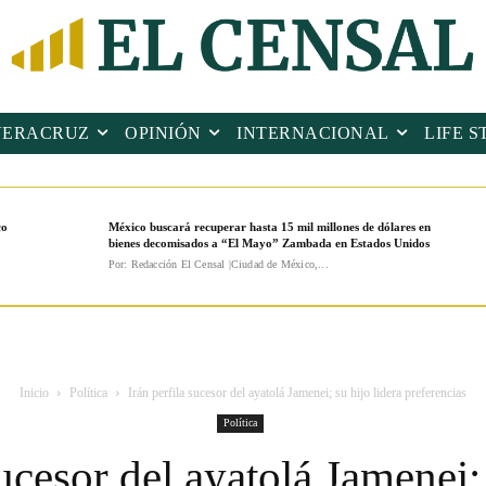
VERACRUZ
OPINIÓN
INTERNACIONAL
LIFE S
co
México buscará recuperar hasta 15 mil millones de dólares en
bienes decomisados a “El Mayo” Zambada en Estados Unidos
Por: Redacción El Censal |Ciudad de México,...
Inicio
Política
Irán perfila sucesor del ayatolá Jamenei; su hijo lidera preferencias
Política
sucesor del ayatolá Jamenei; 