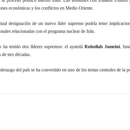
 al proceso político interno iraní. Las tensiones con Estados Unidos y
iones económicas y los conflictos en Medio Oriente.
tual designación de un nuevo líder supremo podría tener implicaciones
onales relacionadas con el programa nuclear de Irán.
o ha tenido dos líderes supremos: el ayatolá
Ruhollah Jomeini
, fun
 de tres décadas.
iderazgo del país se ha convertido en uno de los temas centrales de la po