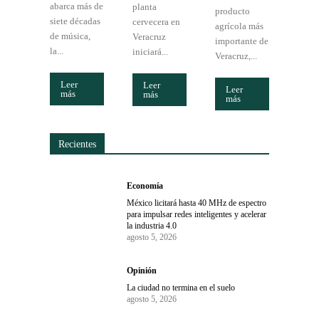
abarca más de
planta
producto
siete décadas
cervecera en
agrícola más
de música,
Veracruz
importante de
la...
iniciará...
Veracruz,...
Leer
Leer
Leer
más
más
más
Recientes
Economía
México licitará hasta 40 MHz de espectro
para impulsar redes inteligentes y acelerar
la industria 4.0
agosto 5, 2026
Opinión
La ciudad no termina en el suelo
agosto 5, 2026