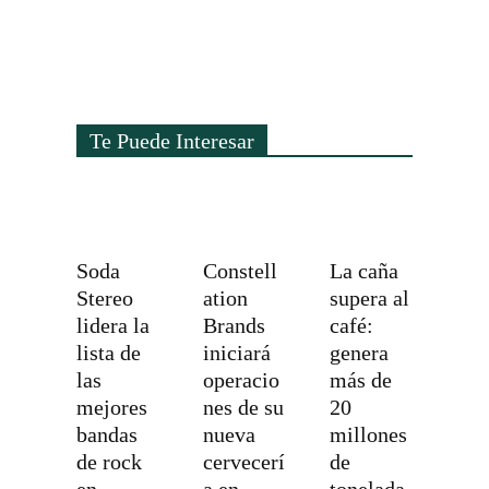
Te Puede Interesar
Soda
Constell
La caña
Stereo
ation
supera al
lidera la
Brands
café:
lista de
iniciará
genera
las
operacio
más de
mejores
nes de su
20
bandas
nueva
millones
de rock
cervecerí
de
en
a en
tonelada