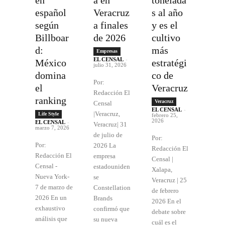
español
Veracruz
s al año
según
a finales
y es el
Billboar
de 2026
cultivo
d:
más
Empresas
EL CENSAL
-
México
estratégi
julio 31, 2026
domina
co de
Por:
el
Veracruz
Redacción El
ranking
Veracruz
Censal
EL CENSAL
-
|Veracruz,
Life Style
febrero 25,
2026
EL CENSAL
-
Veracruz| 31
marzo 7, 2026
de julio de
Por:
Por:
2026 La
Redacción El
Redacción El
empresa
Censal |
Censal -
estadouniden
Xalapa,
Nueva York-
se
Veracruz | 25
7 de marzo de
Constellation
de febrero
2026 En un
Brands
2026 En el
exhaustivo
confirmó que
debate sobre
análisis que
su nueva
cuál es el