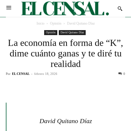
Inicio
Opinión
David Quitano Díaz
Opinión
David Quitano Díaz
La economía en forma de “K”,
dime cuánto ganas y te diré tu
realidad
Por
EL CENSAL
-
febrero 18, 2026
0
David Quitano Díaz