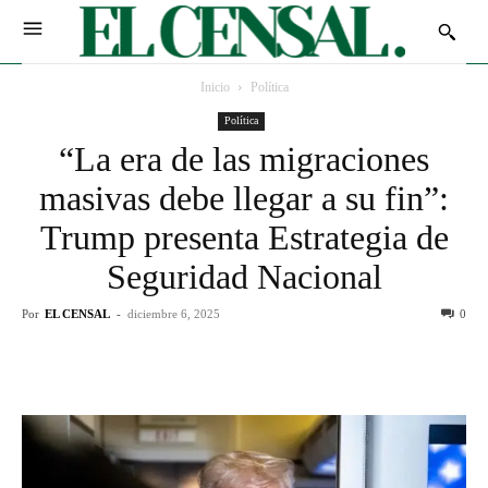
Inicio
Política
Política
“La era de las migraciones
masivas debe llegar a su fin”:
Trump presenta Estrategia de
Seguridad Nacional
Por
EL CENSAL
-
diciembre 6, 2025
0