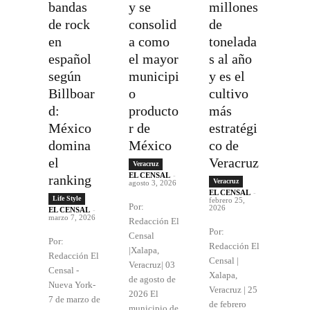
bandas
y se
millones
de rock
consolid
de
en
a como
tonelada
español
el mayor
s al año
según
municipi
y es el
Billboar
o
cultivo
d:
producto
más
México
r de
estratégi
domina
México
co de
el
Veracruz
Veracruz
EL CENSAL
-
ranking
Veracruz
agosto 3, 2026
EL CENSAL
-
Life Style
febrero 25,
Por:
2026
EL CENSAL
-
marzo 7, 2026
Redacción El
Por:
Censal
Por:
Redacción El
|Xalapa,
Redacción El
Censal |
Veracruz| 03
Censal -
Xalapa,
de agosto de
Nueva York-
Veracruz | 25
2026 El
7 de marzo de
de febrero
municipio de