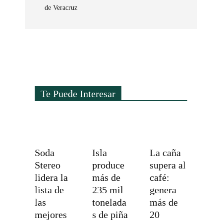
de Veracruz
Te Puede Interesar
Soda
Isla
La caña
Stereo
produce
supera al
lidera la
más de
café:
lista de
235 mil
genera
las
tonelada
más de
mejores
s de piña
20