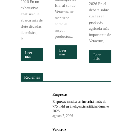
2026 En un
2026 En el
Isla, al sur de
exhaustivo
debate sobre
Veracruz, se
análisis que
cuál es el
mantiene
abarca más de
producto
como el
siete décadas
agrícola más
mayor
de música,
importante de
productor...
la...
Veracruz,...
Leer
Leer
más
Leer
más
más
Recientes
Empresas
Empresas mexicanas invertirán más de
775 mdd en inteligencia artificial durante
2026
agosto 7, 2026
Veracruz