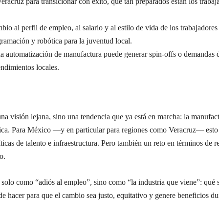
Veracruz para transicionar con éxito, qué tan preparados están los trabaj
bio al perfil de empleo, al salario y al estilo de vida de los trabajador
ramación y robótica para la juventud local.
la automatización de manufactura puede generar spin-offs o demandas de 
ndimientos locales.
a visión lejana, sino una tendencia que ya está en marcha: la manufac
bótica. Para México —y en particular para regiones como Veracruz— esto
ticas de talento e infraestructura. Pero también un reto en términos de 
o.
solo como “adiós al empleo”, sino como “la industria que viene”: qué s
de hacer para que el cambio sea justo, equitativo y genere beneficios du