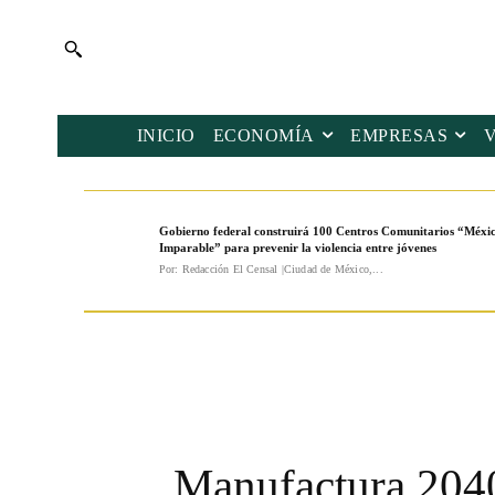
INICIO
ECONOMÍA
EMPRESAS
Gobierno federal construirá 100 Centros Comunitarios “Méxi
Imparable” para prevenir la violencia entre jóvenes
Por: Redacción El Censal |Ciudad de México,...
Manufactura 2040: