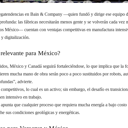
 megatendencias en Bain & Company —quien fundó y dirige ese equipo 
rofunda: las fábricas necesitarán menos gente y se volverán cada vez m
los México— cuentan con ventajas competitivas en manufactura intens
 y digitalización.
 relevante para México?
nidos, México y Canadá seguirá fortaleciéndose, lo que implica que la
eren mucha mano de obra serán poco a poco sustituidos por robots, autom
ofundas”, advierte.
 competitivos, lo cual es un activo; sin embargo, el desafío es transici
n intensivo en trabajo.
ris apunta que cualquier proceso que requiera mucha energía a bajo cost
e sus condiciones geológicas y energéticas.