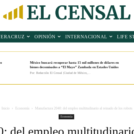
VERACRUZ
OPINIÓN
INTERNACIONAL
LIFE S
co
México buscará recuperar hasta 15 mil millones de dólares en
bienes decomisados a “El Mayo” Zambada en Estados Unidos
Por: Redacción El Censal |Ciudad de México,...
Inicio
Economía
Manufactura 2040: del empleo multitudinario al reinado de los robots
Economía
 del empleo multitudinario