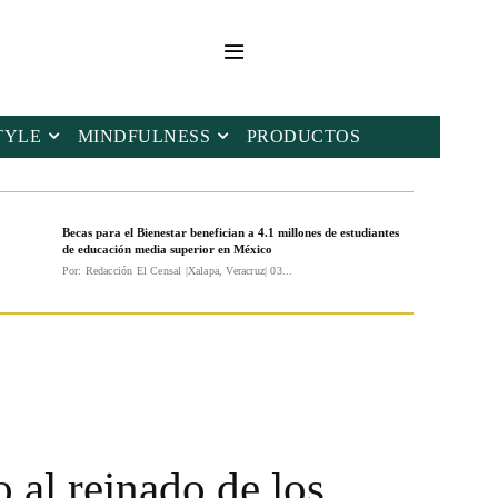
TYLE
MINDFULNESS
PRODUCTOS
Becas para el Bienestar benefician a 4.1 millones de estudiantes
de educación media superior en México
Por: Redacción El Censal |Xalapa, Veracruz| 03...
 al reinado de los