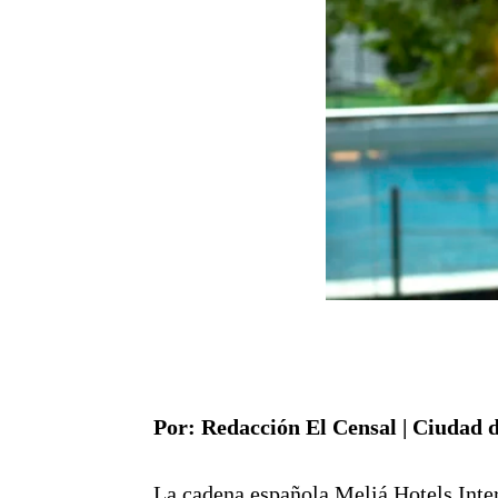
Por: Redacción El Censal | Ciudad d
La cadena española Meliá Hotels Intern