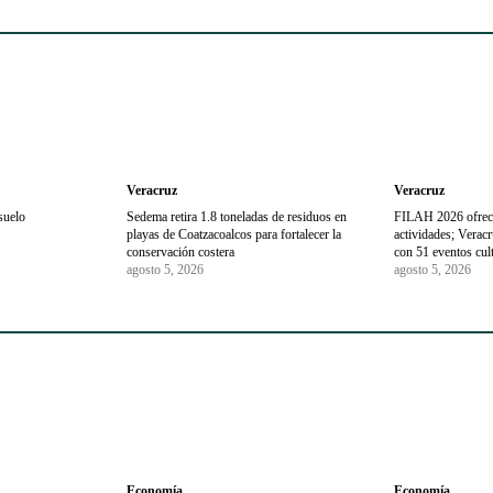
Veracruz
Veracruz
suelo
Sedema retira 1.8 toneladas de residuos en
FILAH 2026 ofrec
playas de Coatzacoalcos para fortalecer la
actividades; Veracr
conservación costera
con 51 eventos cul
agosto 5, 2026
agosto 5, 2026
Economía
Economía