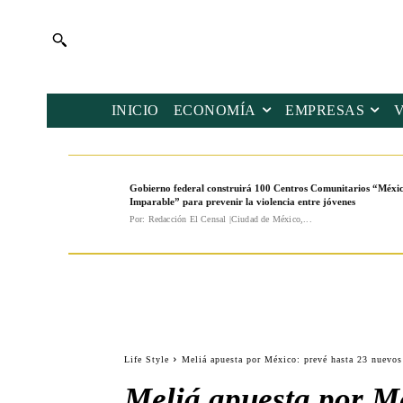
INICIO
ECONOMÍA
EMPRESAS
Gobierno federal construirá 100 Centros Comunitarios “Méxi
Imparable” para prevenir la violencia entre jóvenes
Por: Redacción El Censal |Ciudad de México,...
Life Style
Meliá apuesta por México: prevé hasta 23 nuevos 
Meliá apuesta por Mé