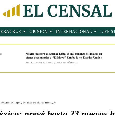
VERACRUZ
OPINIÓN
INTERNACIONAL
LIFE S
co
México buscará recuperar hasta 15 mil millones de dólares en
bienes decomisados a “El Mayo” Zambada en Estados Unidos
Por: Redacción El Censal |Ciudad de México,...
hoteles de lujo y relanza su marca lifestyle
xico: prevé hasta 23 nuevos ho