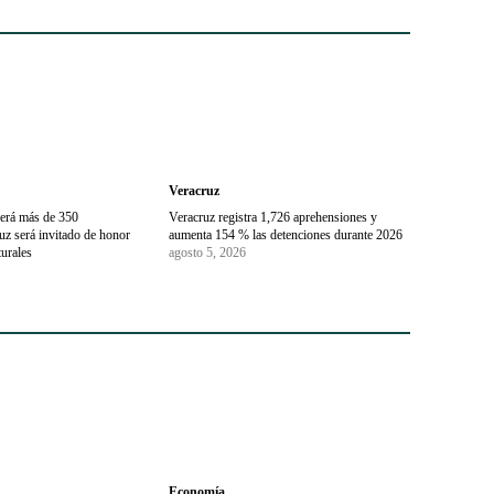
Veracruz
erá más de 350
Veracruz registra 1,726 aprehensiones y
uz será invitado de honor
aumenta 154 % las detenciones durante 2026
turales
agosto 5, 2026
Economía