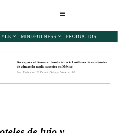
TYLE
MINDFULNESS
PRODUCTOS
Becas para el Bienestar benefician a 4.1 millones de estudiantes
de educación media superior en México
Por: Redacción El Censal |Xalapa, Veracruz| 03...
teles de lujo y