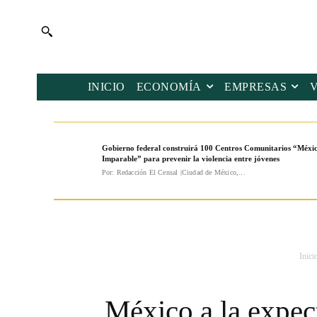
INICIO
ECONOMÍA
EMPRESAS
Gobierno federal construirá 100 Centros Comunitarios “Méxi
Imparable” para prevenir la violencia entre jóvenes
Por: Redacción El Censal |Ciudad de México,...
Inici
México a la expec