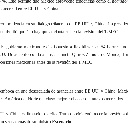
4.5 %. Esto permite que México aproveche tendencias como el
nearshor
comercial entre EE.UU. y China.
n prudencia en su diálogo trilateral con EE.UU. y China. La presid
 advirtió que “no hay que adelantarse” en la revisión del T-MEC.
El gobierno mexicano está dispuesto a flexibilizar las 54 barreras n
E.UU. De acuerdo con la analista Janneth Quiroz Zamora de Monex, Tru
cesiones mexicanas antes de la revisión del T-MEC.
mboca en una desescalada de aranceles entre EE.UU. y China, México
ara América del Norte e incluso mejorar el acceso a nuevos mercados.
U. y China es limitado o tardío, Trump podría endurecer la presión s
ores y cadenas de suministro.
Escenario