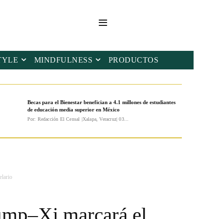
TYLE
MINDFULNESS
PRODUCTOS
Becas para el Bienestar benefician a 4.1 millones de estudiantes
de educación media superior en México
Por: Redacción El Censal |Xalapa, Veracruz| 03...
elario
rump–Xi marcará el