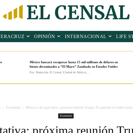
VERACRUZ
OPINIÓN
INTERNACIONAL
LIFE S
co
México buscará recuperar hasta 15 mil millones de dólares en
bienes decomisados a “El Mayo” Zambada en Estados Unidos
Por: Redacción El Censal |Ciudad de México,...
o
Economía
México a la expectativa: próxima reunión Trump–Xi marcará el rumbo aranc
Economía
tativa: próxima reunión T